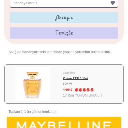
handeyakismis
Arayın
Temizle
Aşağıda handeyakismis tarafından yapılan yorumları bulabilirsiniz.
Lancôme
Poême EDP 100ml
100 Ml
4.6/5.0
17 Kişi
YORUM BIRAKTI
Toplam 1 ürün gösterilmektedir.