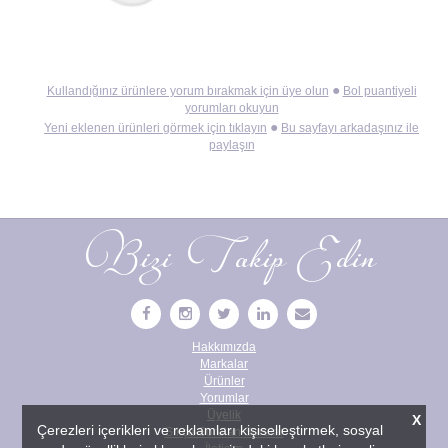
●
Kullandığınız ürünlere yorum bırakmak için üye olun
Bol puantiyeli
yorumları okuyun
●
Yeni eklenen ürünleri görmek için tıklayın
Bu sayfayı arkadaşınız ile
paylaşın
Bizi Takip Edin
Hakkımızda
Markalar
Ürünler
Yorumlar
Üyelik
X
Çerezleri içerikleri ve reklamları kişiselleştirmek, sosyal
Sıkça Sorulan Sorular