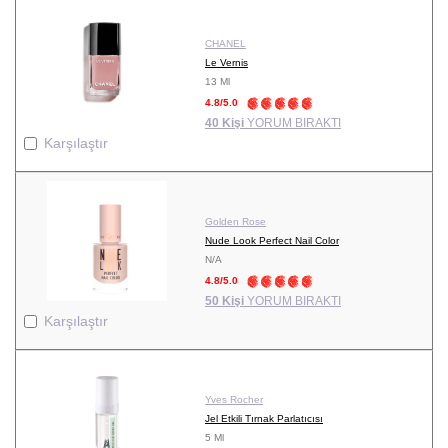
CHANEL
Le Vernis
13 Ml
4.8/5.0
40 Kişi
YORUM BIRAKTI
Karşılaştır
Golden Rose
Nude Look Perfect Nail Color
N/A
4.8/5.0
50 Kişi
YORUM BIRAKTI
Karşılaştır
Yves Rocher
Jel Etkili Tırnak Parlatıcısı
5 Ml