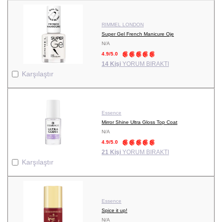
RIMMEL LONDON
Super Gel French Manicure Oje
N/A
4.9/5.0
14 Kişi
YORUM BIRAKTI
Karşılaştır
Essence
Mirror Shine Ultra Gloss Top Coat
N/A
4.9/5.0
21 Kişi
YORUM BIRAKTI
Karşılaştır
Essence
Spice it up!
N/A