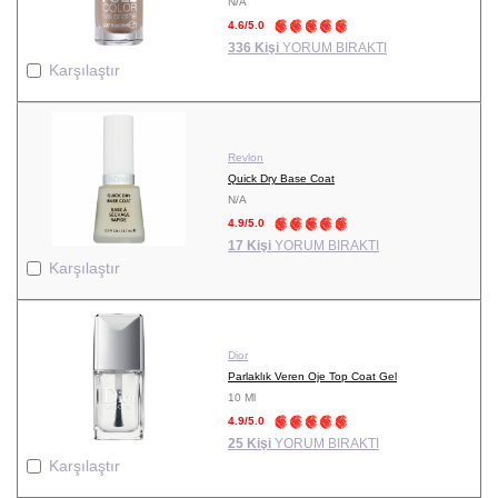
N/A
4.6/5.0
336 Kişi
YORUM BIRAKTI
Karşılaştır
Revlon
Quick Dry Base Coat
N/A
4.9/5.0
17 Kişi
YORUM BIRAKTI
Karşılaştır
Dior
Parlaklık Veren Oje Top Coat Gel
10 Ml
4.9/5.0
25 Kişi
YORUM BIRAKTI
Karşılaştır