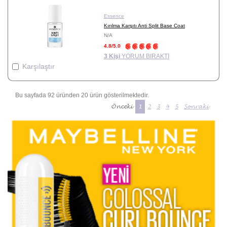
Essence
Kırılma Karşıtı Anti Split Base Coat
N/A
4.8/5.0
3 Kişi
YORUM BIRAKTI
Karşılaştır
Bu sayfada 92 üründen 20 ürün gösterilmektedir.
Önceki
1
2
3
4
5
Sonraki