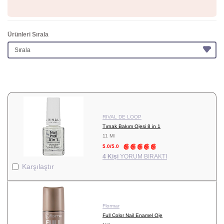
Ürünleri Sırala
RIVAL DE LOOP
Tırnak Bakım Ojesi 8 in 1
11 Ml
5.0/5.0
4 Kişi
YORUM BIRAKTI
Karşılaştır
Flormar
Full Color Nail Enamel Oje