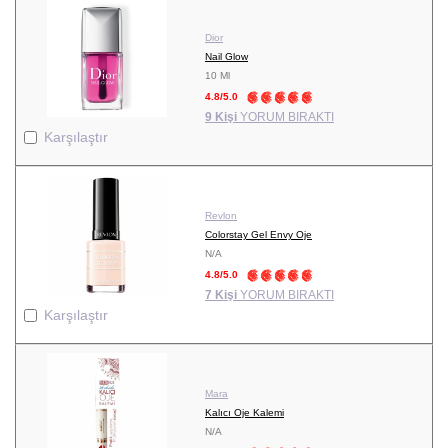
Dior
Nail Glow
10 Ml
4.8/5.0
9 Kişi
YORUM BIRAKTI
Karşılaştır
Revlon
Colorstay Gel Envy Oje
N/A
4.8/5.0
7 Kişi
YORUM BIRAKTI
Karşılaştır
Mara
Kalıcı Oje Kalemi
N/A