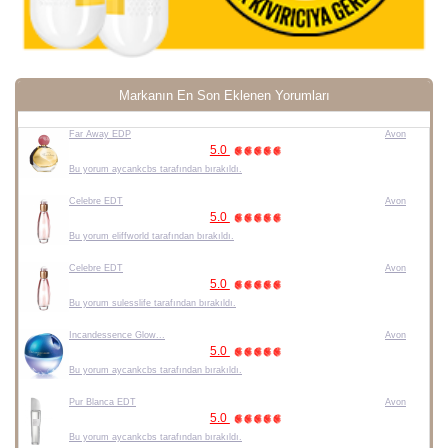
Markanın En Son Eklenen Yorumları
Far Away EDP
Avon
5.0
Bu yorum aycankcbs tarafından bırakıldı.
Celebre EDT
Avon
5.0
Bu yorum eliffworld tarafından bırakıldı.
Celebre EDT
Avon
5.0
Bu yorum sulesslife tarafından bırakıldı.
Incandessence Glow...
Avon
5.0
Bu yorum aycankcbs tarafından bırakıldı.
Pur Blanca EDT
Avon
5.0
Bu yorum aycankcbs tarafından bırakıldı.