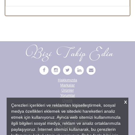
Bizi Takip Edin
Hakkımızda
Markalar
Ürünler
Yorumlar
Üyelik
X
Çerezleri içerikleri ve reklamları kişiselleştirmek, sosyal
Sıkça Sorulan Sorular
medya özellikleri eklemek ve sitedeki hareketleri analiz
İletişim
Site Haritası
etmek için kullanıyoruz. Ayrıca web sitemizi kullanımınızla
Genel Kullanım Koşulları
ilgili bilgileri sosyal medya, reklam ve analiz ortaklarımızla
KVK Politikası
paylaşıyoruz. İnternet sitemizi kullanarak, bu çerezlerin
Kişisel Verilerin İşlenmesine Yönelik Aydınlatma Metni