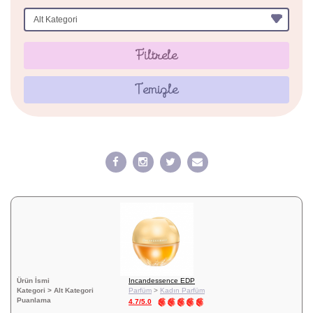
Filtrele
Temizle
Ürün İsmi
Incandessence EDP
Kategori > Alt Kategori
Parfüm
>
Kadın Parfüm
Puanlama
4.7/5.0