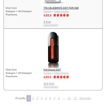
Ürün İsmi
TTA CELEBRATE EDT FOR HIM
Kategori > Alt Kategori
Parfüm
>
Erkek Parfüm
Puanlama
4.9/5.0
9 Kişi
YORUM BIRAKTI
Ürün İsmi
Full Speed EDT
Kategori > Alt Kategori
Parfüm
>
Erkek Parfüm
Puanlama
4.8/5.0
114 Kişi
YORUM BIRAKTI
Önceki
1
2
3
4
5
6
7
8
...
11
12
Sonraki