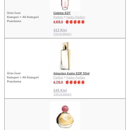
Ürün İsmi
Celebre EDT
Kategori > Alt Kategori
Parfüm
>
Kadın Parfüm
Puanlama
4.6/5.0
415 Kişi
YORUM BIRAKTI
Ürün İsmi
Attraction Kadın EDP 50ml
Kategori > Alt Kategori
Parfüm
>
Kadın Parfüm
Puanlama
4.7/5.0
245 Kişi
YORUM BIRAKTI