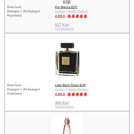
Ürün İsmi
Pur Blanca EDT
Kategori > Alt Kategori
Parfüm
>
Kadın Parfüm
Puanlama
4.5/5.0
827 Kişi
YORUM BIRAKTI
Ürün İsmi
Little Black Dress EDP
Kategori > Alt Kategori
Parfüm
>
Kadın Parfüm
Puanlama
4.6/5.0
468 Kişi
YORUM BIRAKTI