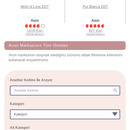
en
Wish of Love EDT
Pur Blanca EDT
Avon
Avon
1019 Kişi
827 Kişi
YORUM BIRAKTI
YORUM BIRAKTI
Avon Markasının Tüm Ürünleri
Avon markasının ulaşmak istediğiniz ürününü alttaki filtreleme kriterlerini
kullanarak arayabilirsiniz.
Anahtar Kelime İle Arayın
(success)
Kategori
Alt Kategori