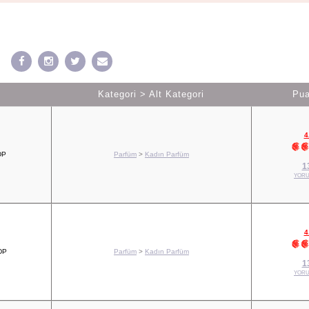
Kategori > Alt Kategori
Pu
4
DP
Parfüm
>
Kadın Parfüm
1
YORU
4
DP
Parfüm
>
Kadın Parfüm
1
YORU