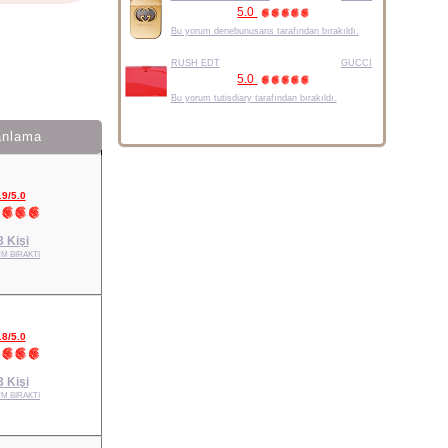
5.0
Bu yorum denebunusans tarafından bırakıldı.
RUSH EDT
GUCCI
5.0
Bu yorum tutisdiary tarafından bırakıldı.
anlama
.9/5.0
3 Kişi
M BIRAKTI
.8/5.0
3 Kişi
M BIRAKTI