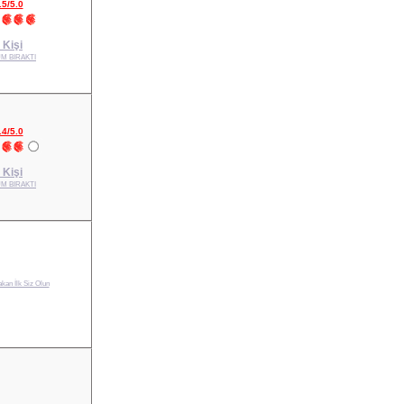
.5/5.0
 Kişi
M BIRAKTI
.4/5.0
 Kişi
M BIRAKTI
kan İlk Siz Olun