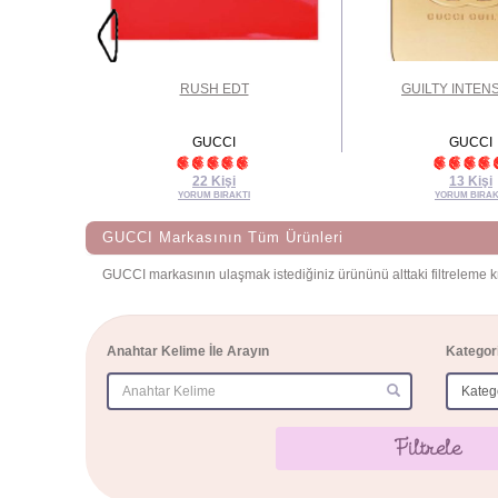
EDP
RUSH EDT
GUILTY INTEN
GUCCI
GUCCI
22 Kişi
13 Kişi
YORUM BIRAKTI
YORUM BIRAK
GUCCI Markasının Tüm Ürünleri
GUCCI markasının ulaşmak istediğiniz ürününü alttaki filtreleme kri
Anahtar Kelime İle Arayın
Kategor
(success)
Filtrele