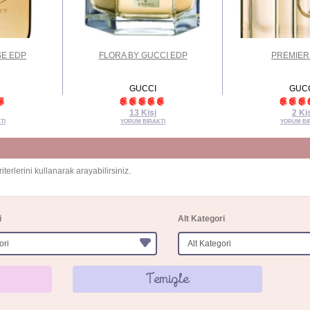
SE EDP
FLORA BY GUCCI EDP
PREMIER
GUCCI
GUC
13 Kişi
2 Ki
TI
YORUM BIRAKTI
YORUM BI
terlerini kullanarak arayabilirsiniz.
i
Alt Kategori
Temizle