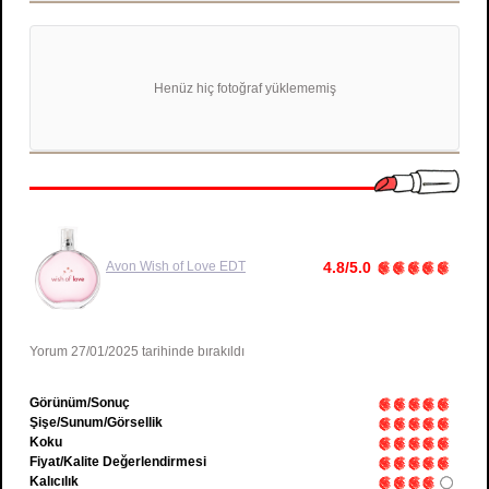
Henüz hiç fotoğraf yüklememiş
Avon
Wish of Love EDT
4.8/5.0
Yorum 27/01/2025 tarihinde bırakıldı
Görünüm/Sonuç
Şişe/Sunum/Görsellik
Koku
Fiyat/Kalite Değerlendirmesi
Kalıcılık