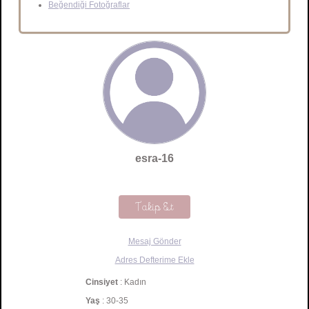
Beğendiği Fotoğraflar
esra-16
Takip Et
Mesaj Gönder
Adres Defterime Ekle
Cinsiyet
: Kadın
Yaş
: 30-35