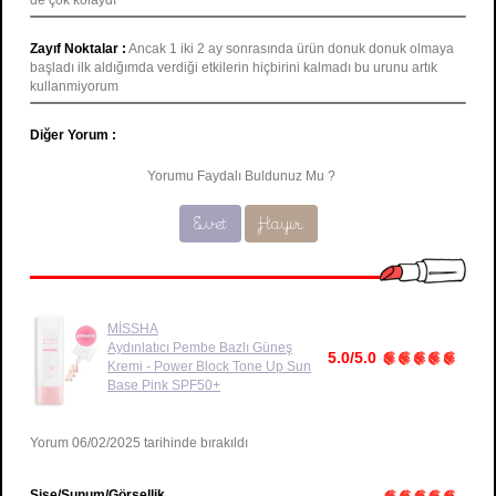
de çok kolaydı
Zayıf Noktalar :
Ancak 1 iki 2 ay sonrasında ürün donuk donuk olmaya
başladı ilk aldığımda verdiği etkilerin hiçbirini kalmadı bu urunu artık
kullanmiyorum
Diğer Yorum :
Yorumu Faydalı Buldunuz Mu ?
Evet
Hayır
MİSSHA
Aydınlatıcı Pembe Bazlı Güneş
5.0/5.0
Kremi - Power Block Tone Up Sun
Base Pink SPF50+
Yorum 06/02/2025 tarihinde bırakıldı
Şişe/Sunum/Görsellik