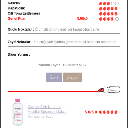
Kalıcılık
Kapatıcılık
Cilt Tonu Eşitlemesi
Genel Puan
3.6/5.0
Güçlü Noktalar :
Ürün cilt tonunu esitliyor kapaticiligi da iyi
Zayıf Noktalar :
Kalıcılığı yok fiyatına göre daha iyi olmasını beklerdim
Diğer Yorum :
Yorumu Faydalı Buldunuz Mu ?
Evet
Hayır
Garnier Skin Naturals
Micellar Kusursuz Makyaj
5.0/5.0
Temizleme Suyu