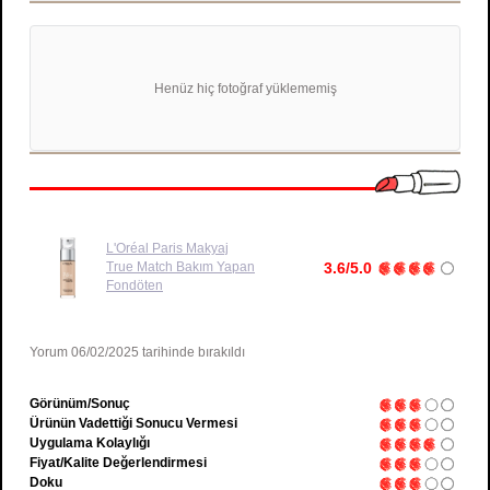
Henüz hiç fotoğraf yüklememiş
L'Oréal Paris Makyaj
True Match Bakım Yapan
3.6/5.0
Fondöten
Yorum 06/02/2025 tarihinde bırakıldı
Görünüm/Sonuç
Ürünün Vadettiği Sonucu Vermesi
Uygulama Kolaylığı
Fiyat/Kalite Değerlendirmesi
Doku