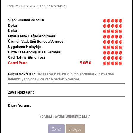
Yorum 06/02/2025 tarihinde bırakıldı
Şişe/Sunum/Görsellik
Doku
Koku
Fiyat/Kalite Değerlendirmesi
Ürünün Vadettiği Sonucu Vermesi
Uygulama Kolaylığı
Ciltte Tazelenmiş Hissi Vermesi
Cildi Tahriş Etmemesi
Genel Puan
5.0/5.0
Güçlü Noktalar :
Hassas ve kuru bir cildim var cildimi kurutmadan
tertemiz yapıyor ayrıca cilde parlaklık veriyor
Zayıf Noktalar :
Diğer Yorum :
Yorumu Faydalı Buldunuz Mu ?
Evet
Hayır