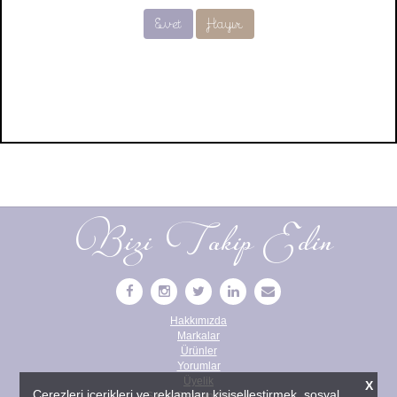
Evet
Hayır
Bizi Takip Edin
Hakkımızda
Markalar
Ürünler
Yorumlar
Üyelik
X
Çerezleri içerikleri ve reklamları kişiselleştirmek, sosyal
Sıkça Sorulan Sorular