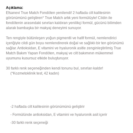
Açıklama:
Efsanevi True Match Fondöten yenilendi! 2 haftada cilt kalitesinin
görünümünü geliştiren* True Match artık yeni formülüyle! Cildin ile
fondötenin arasındaki sınırları kaldıran yenilikçi formül, gücünü bilimden
alarak bambaşka bir makyaj deneyimi sunuyor.
Ten rengiyle bütünleşen yoğun pigmentli ve hafif formül, nemlendirici
içeriğiyle cildi gün boyu nemlendirerek doğal ve sağlıklı bir ten görünümü
sağlar. Antioksidan, E vitamini ve hyaluronik asitle zenginleştirilmiş True
Match Bakım Yapan Fondöten, makyaj ve cilt bakımının mükemmel
uyumunu kusursuz etkide buluşturuyor.
30 farklı renk seçeneğinden kendi tonunu bul, sınırları kaldır!
(*Kozmetoklinik test, 42 kadın)
-2 haftada cilt kalitesinin görünümünü geliştirir
- Formülünde antioksidan, E vitamini ve hyaluronik asit içerir
-30 farklı renk seçeneği