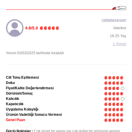
rabiabasaraan
4.8/5.0
İstanbul
18-25 Yaş
1 Yorum
Yorum 03/03/2025 tarihinde bırakıldı
Cilt Tonu Eşitlemesi
Doku
Fiyat/Kalite Değerlendirmesi
Görünüm/Sonuç
Kalıcılık
Kapatıcılık
Uygulama Kolaylığı
Ürünün Vadettiği Sonucu Vermesi
Genel Puan
Güçlü Noktalar :
Çok güzel bir yapısı var çok doğal bir görünüm veriyor