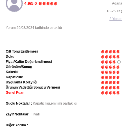
4.9/5.0
Adana
18-25 Yaş
2 Yorum
Yorum 29/03/2024 tarihinde bırakıldı
Cilt Tonu Eşitlemesi
Doku
Fiyat/Kalite Değerlendirmesi
Görünüm/Sonuç
Kalıcılık
Kapatıcılık
Uygulama Kolaylığı
Ürünün Vadettiği Sonucu Vermesi
Genel Puan
Güçlü Noktalar :
Kapatıcılığı,emilimi parlaklığı
Zayıf Noktalar :
Fiyati
Diğer Yorum :