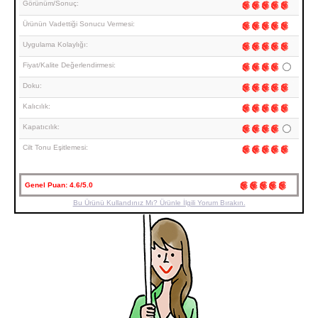
Görünüm/Sonuç:
Ürünün Vadettiği Sonucu Vermesi:
Uygulama Kolaylığı:
Fiyat/Kalite Değerlendirmesi:
Doku:
Kalıcılık:
Kapatıcılık:
Cilt Tonu Eşitlemesi:
Genel Puan:
4.6/5.0
Bu Ürünü Kullandınız Mı? Ürünle İlgili Yorum Bırakın.