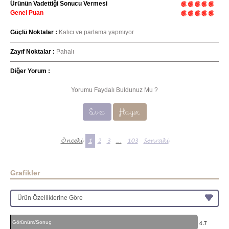
Ürünün Vadettiği Sonucu Vermesi
Genel Puan
Güçlü Noktalar :
Kalıcı ve parlama yapmıyor
Zayıf Noktalar :
Pahalı
Diğer Yorum :
Yorumu Faydalı Buldunuz Mu ?
Evet
Hayır
Önceki
1
2
3
…
103
Sonraki
Grafikler
Görünüm/Sonuç
4.7