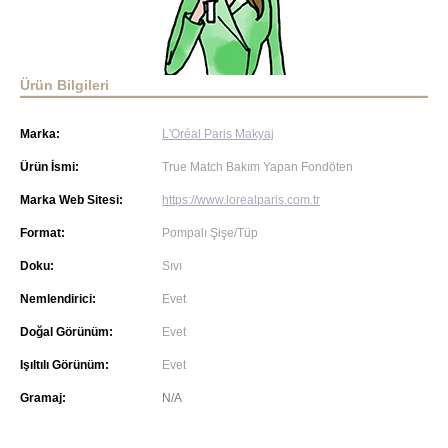
Ürün Bilgileri
Marka:
L'Oréal Paris Makyaj
Ürün İsmi:
True Match Bakım Yapan Fondöten
Marka Web Sitesi:
https://www.lorealparis.com.tr
Format:
Pompalı Şişe/Tüp
Doku:
Sıvı
Nemlendirici:
Evet
Doğal Görünüm:
Evet
Işıltılı Görünüm:
Evet
Gramaj:
N/A