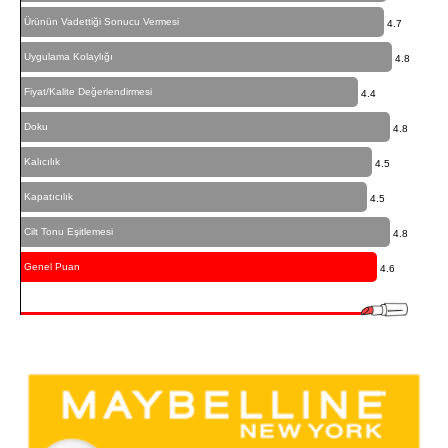
Ürünün Vadettiği Sonucu Vermesi
4.7
Uygulama Kolaylığı
4.8
Fiyat/Kalite Değerlendirmesi
4.4
Doku
4.8
Kalıcılık
4.5
Kapatıcılık
4.5
Cilt Tonu Eşitlemesi
4.8
Genel Puan
4.6