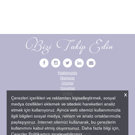
Bizi Takip Edin
Hakkımızda
Markalar
Ürünler
Yorumlar
Üyelik
X
Çerezleri içerikleri ve reklamları kişiselleştirmek, sosyal
Sıkça Sorulan Sorular
İletişim
medya özellikleri eklemek ve sitedeki hareketleri analiz
Site Haritası
etmek için kullanıyoruz. Ayrıca web sitemizi kullanımınızla
Genel Kullanım Koşulları
ilgili bilgileri sosyal medya, reklam ve analiz ortaklarımızla
KVK Politikası
paylaşıyoruz. İnternet sitemizi kullanarak, bu çerezlerin
Kişisel Verilerin İşlenmesine Yönelik Aydınlatma Metni
kullanımını kabul etmiş oluyorsunuz. Daha fazla bilgi için,
Çerez Politikası
Çerezler Politikamızı
inceleyebilirsiniz.
Muvafakatname ve İbraname