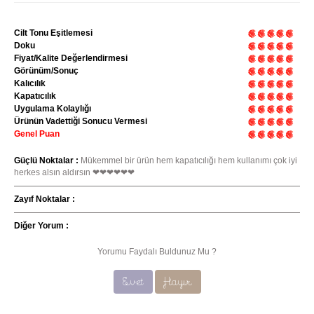
Cilt Tonu Eşitlemesi
Doku
Fiyat/Kalite Değerlendirmesi
Görünüm/Sonuç
Kalıcılık
Kapatıcılık
Uygulama Kolaylığı
Ürünün Vadettiği Sonucu Vermesi
Genel Puan
Güçlü Noktalar :
Mükemmel bir ürün hem kapatıcılığı hem kullanımı çok iyi
herkes alsın aldırsın ❤❤❤❤❤❤
Zayıf Noktalar :
Diğer Yorum :
Yorumu Faydalı Buldunuz Mu ?
Evet
Hayır