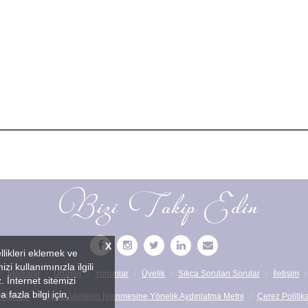
Bizi Takip Edin
X
llikleri eklemek ve
zi kullanımınızla ilgili
Markalar
Ürünler
Yorumlar
Üyelik
Sıkça Sorulan Sorular
İletişim
. İnternet sitemizi
fazla bilgi için,
litikası
Kişisel Verilerin İşlenmesine Yönelik Aydınlatma Metni
Çerez Politika