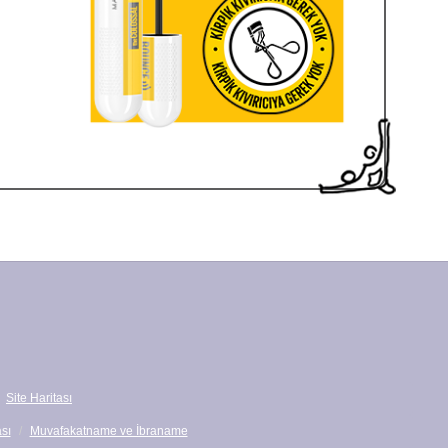
Site Haritası
sı
Muvafakatname ve İbraname