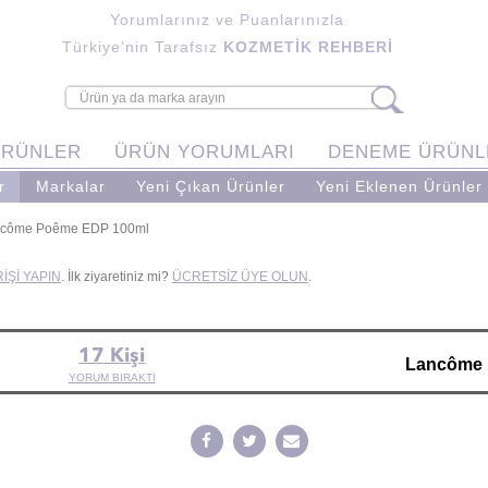
Yorumlarınız ve Puanlarınızla
Türkiye'nin Tarafsız
KOZMETİK REHBERİ
ÜRÜNLER
ÜRÜN YORUMLARI
DENEME ÜRÜNL
r
Markalar
Yeni Çıkan Ürünler
Yeni Eklenen Ürünler
côme Poême EDP 100ml
İŞİ YAPIN
. İlk ziyaretiniz mi?
ÜCRETSİZ ÜYE OLUN
.
17 Kişi
Lancôme 
YORUM BIRAKTI