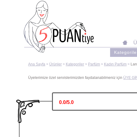
Kategorile
Ana Sayfa
>
Ürünler
>
Kategoriler
>
Parfüm
>
Kadın Parfüm
>
Lan
Üyelerimize özel servislerimizden faydalanabilmeniz için
ÜYE GİR
0.0/5.0