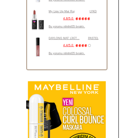
My Lips Up Mat Ruj
LYKD
4.8/5.0
Bu yorumu nilnilnil35 bıraktı.
DAYLONG MAT LİKİT...
PASTEL
4.4/5.0
Bu yorumu nilnilnil35 bıraktı.