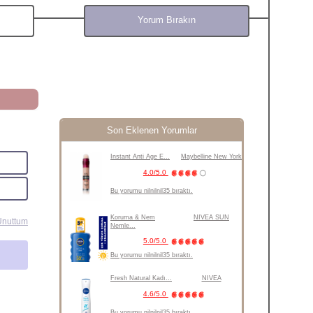
Yorum Bırakın
Son Eklenen Yorumlar
Instant Anti Age E...
Maybelline New York
4.0/5.0
Bu yorumu nilnilnil35 bıraktı.
Koruma & Nem
NIVEA SUN
Unuttum
Nemle...
5.0/5.0
Bu yorumu nilnilnil35 bıraktı.
Fresh Natural Kadı...
NIVEA
4.6/5.0
Bu yorumu nilnilnil35 bıraktı.