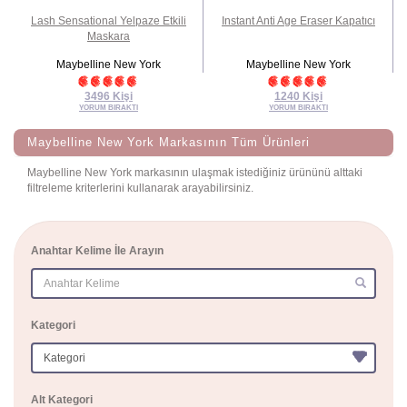
uj
Lash Sensational Yelpaze Etkili
Instant Anti Age Eraser Kapatıcı
Maskara
Maybelline New York
Maybelline New York
3496 Kişi
1240 Kişi
YORUM BIRAKTI
YORUM BIRAKTI
Maybelline New York Markasının Tüm Ürünleri
Maybelline New York markasının ulaşmak istediğiniz ürününü alttaki
filtreleme kriterlerini kullanarak arayabilirsiniz.
Anahtar Kelime İle Arayın
(success)
Kategori
Alt Kategori