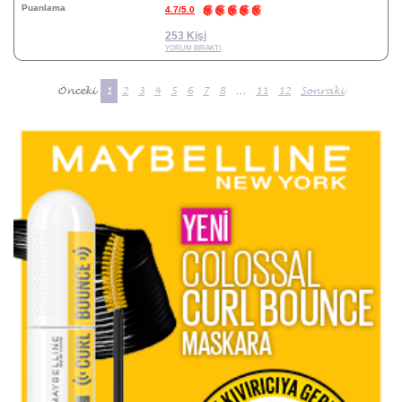
Puanlama
4.7/5.0
253 Kişi
YORUM BIRAKTI
Önceki
1
2
3
4
5
6
7
8
...
11
12
Sonraki