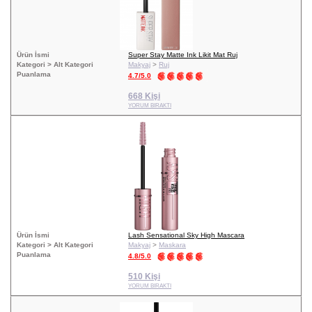
Ürün İsmi
Super Stay Matte Ink Likit Mat Ruj
Kategori > Alt Kategori
Makyaj
>
Ruj
Puanlama
4.7/5.0
668 Kişi
YORUM BIRAKTI
Ürün İsmi
Lash Sensational Sky High Mascara
Kategori > Alt Kategori
Makyaj
>
Maskara
Puanlama
4.8/5.0
510 Kişi
YORUM BIRAKTI