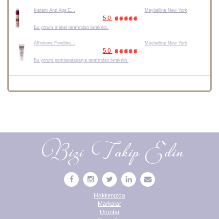
Instant Anti Age E...
Maybelline New York
5.0
Bu yorum mabel tarafından bırakıldı.
Affinitone Fondöte...
Maybelline New York
5.0
Bu yorum pembepaapatya tarafından bırakıldı.
Bizi Takip Edin
Hakkımızda
Markalar
Ürünler