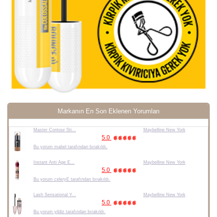
Markanın En Son Eklenen Yorumları
Master Contour Sti...
Maybelline New York
5.0
Bu yorum mabel tarafından bırakıldı.
Instant Anti Age E...
Maybelline New York
5.0
Bu yorum celeryE tarafından bırakıldı.
Lash Sensational Y...
Maybelline New York
5.0
Bu yorum yildiz tarafından bırakıldı.