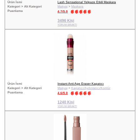
Ürün İsmi
Lash Sensational Yelpaze Etkili Maskara
Kategori > Alt Kategori
Makyaj
>
Maskara
Puanlama
4.7/5.0
3496 Kişi
YORUM BIRAKTI
Ürün İsmi
Instant Anti Age Eraser Kapatıcı
Kategori > Alt Kategori
Makyaj
>
Kapatıcı/Aydınlatıcı/Kontür
Puanlama
4.6/5.0
1240 Kişi
YORUM BIRAKTI