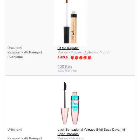
Ürün İsmi
Fit Me Kapatıcı
Kategori > Alt Kategori
Makyaj
>
Kapatıcı/Aydınlatıcı/Kontür
Puanlama
4.6/5.0
408 Kişi
YORUM BIRAKTI
Ürün İsmi
Lash Sensational Yelpaze Etkili Suya Dayanıklı
Siyah Maskara
Kategori > Alt Kategori
Makyaj
>
Maskara