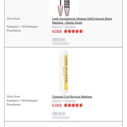
Ürün İsmi
Lash Sensational Yelpaze Etkili Intense Black
Maskara - Ekstra Siyah
Kategori > Alt Kategori
Makyaj
>
Maskara
Puanlama
4.7/5.0
369 Kişi
YORUM BIRAKTI
Ürün İsmi
Colossal Curl Bounce Maskara
Kategori > Alt Kategori
Makyaj
>
Maskara
Puanlama
4.7/5.0
295 Kişi
YORUM BIRAKTI