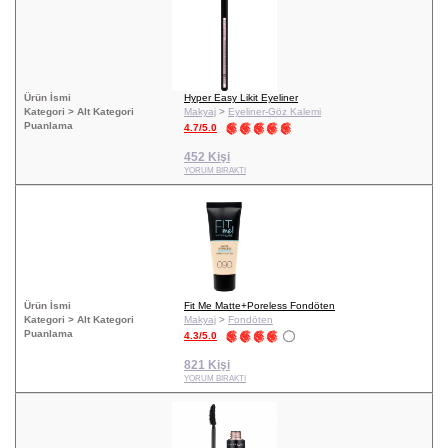
Ürün İsmi
Hyper Easy Likit Eyeliner
Kategori > Alt Kategori
Makyaj
>
Eyeliner-Göz Kalemi
Puanlama
4.7/5.0
452 Kişi
YORUM BIRAKTI
Ürün İsmi
Fit Me Matte+Poreless Fondöten
Kategori > Alt Kategori
Makyaj
>
Fondöten
Puanlama
4.3/5.0
821 Kişi
YORUM BIRAKTI