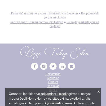
●
Kullandığınız ürünlere yorum bırakmak için üye olun
Bol puantiyeli
yorumları okuyun
●
Yeni eklenen ürünleri görmek için tıklayın
Bu sayfayı arkadaşınız ile
paylaşın
Bizi Takip Edin
Hakkımızda
Markalar
Ürünler
Yorumlar
Üyelik
X
Çerezleri içerikleri ve reklamları kişiselleştirmek, sosyal
Sıkça Sorulan Sorular
medya özellikleri eklemek ve sitedeki hareketleri analiz
İletişim
Site Haritası
etmek için kullanıyoruz. Ayrıca web sitemizi kullanımınızla