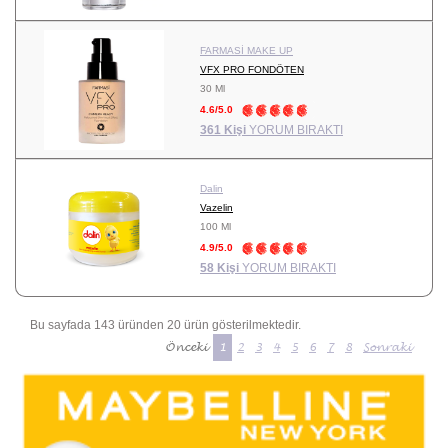
FARMASİ MAKE UP
VFX PRO FONDÖTEN
30 Ml
4.6/5.0
361 Kişi
YORUM BIRAKTI
Dalin
Vazelin
100 Ml
4.9/5.0
58 Kişi
YORUM BIRAKTI
Bu sayfada 143 üründen 20 ürün gösterilmektedir.
Önceki
1
2
3
4
5
6
7
8
Sonraki