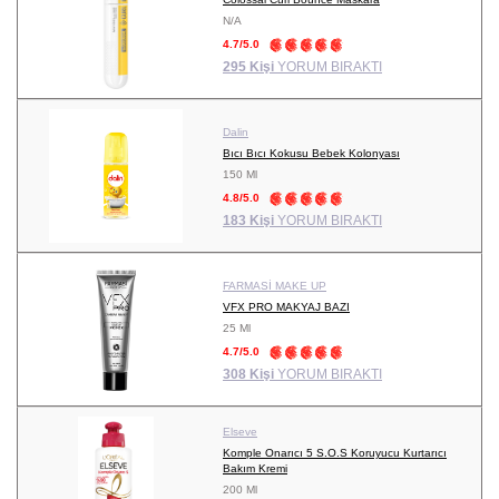
N/A
4.7/5.0
295 Kişi
YORUM BIRAKTI
Dalin
Bıcı Bıcı Kokusu Bebek Kolonyası
150 Ml
4.8/5.0
183 Kişi
YORUM BIRAKTI
FARMASİ MAKE UP
VFX PRO MAKYAJ BAZI
25 Ml
4.7/5.0
308 Kişi
YORUM BIRAKTI
Elseve
Komple Onarıcı 5 S.O.S Koruyucu Kurtarıcı
Bakım Kremi
200 Ml