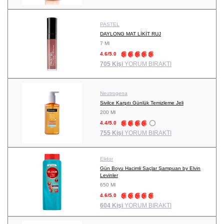
PASTEL
DAYLONG MAT LİKİT RUJ
7 Ml
4.6/5.0
705 Kişi
YORUM BIRAKTI
Neutrogena
Sivilce Karşıtı Günlük Temizleme Jeli
200 Ml
4.4/5.0
755 Kişi
YORUM BIRAKTI
Elidor
Gün Boyu Hacimli Saçlar Şampuan by Elvin
Levinler
650 Ml
4.6/5.0
604 Kişi
YORUM BIRAKTI