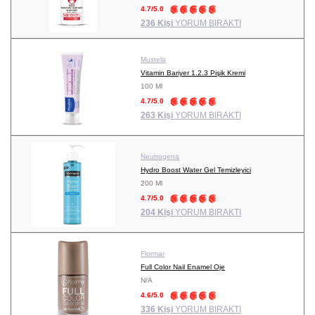
4.7/5.0
236 Kişi
YORUM BIRAKTI
Mustela
Vitamin Bariyer 1.2.3 Pişik Kremi
100 Ml
4.7/5.0
263 Kişi
YORUM BIRAKTI
Neutrogena
Hydro Boost Water Gel Temizleyici
200 Ml
4.7/5.0
204 Kişi
YORUM BIRAKTI
Flormar
Full Color Nail Enamel Oje
N/A
4.6/5.0
336 Kişi
YORUM BIRAKTI