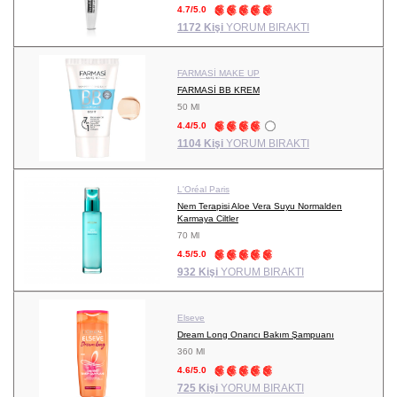
4.7/5.0
1172 Kişi
YORUM BIRAKTI
FARMASİ MAKE UP
FARMASİ BB KREM
50 Ml
4.4/5.0
1104 Kişi
YORUM BIRAKTI
L'Oréal Paris
Nem Terapisi Aloe Vera Suyu Normalden
Karmaya Ciltler
70 Ml
4.5/5.0
932 Kişi
YORUM BIRAKTI
Elseve
Dream Long Onarıcı Bakım Şampuanı
360 Ml
4.6/5.0
725 Kişi
YORUM BIRAKTI