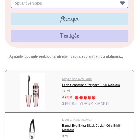
5puantiyemblog
Arayın
Temizle
Aşağıda 5puantiyemblog tarafından yapılan yorumları bulabilirsiniz.
Maybelline New York
Lash Sensational Yelpaze Etkili Maskara
10 Ml
4.7/5.0
3496 Kişi
YORUM BIRAKTI
L'Oréal Paris Makyaj
Bambi Eye Extra Black Ceylan Göz Etkili
Maskara
9 Ml