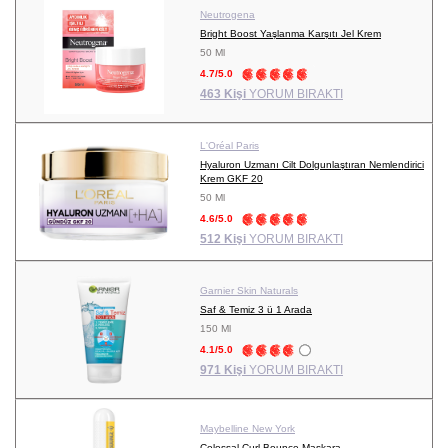
Neutrogena
Bright Boost Yaşlanma Karşıtı Jel Krem
50 Ml
4.7/5.0
463 Kişi
YORUM BIRAKTI
L'Oréal Paris
Hyaluron Uzmanı Cilt Dolgunlaştıran Nemlendirici
Krem GKF 20
50 Ml
4.6/5.0
512 Kişi
YORUM BIRAKTI
Garnier Skin Naturals
Saf & Temiz 3 ü 1 Arada
150 Ml
4.1/5.0
971 Kişi
YORUM BIRAKTI
Maybelline New York
Colossal Curl Bounce Maskara