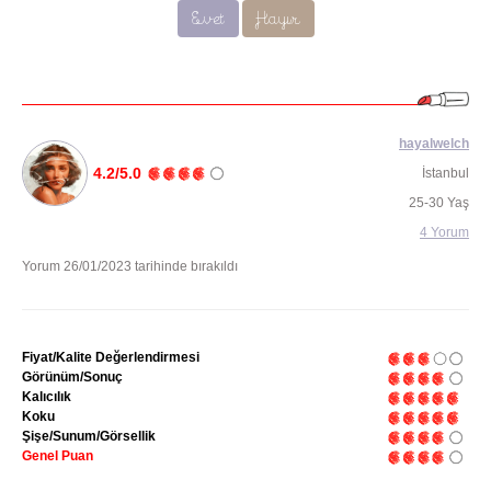
Evet
Hayır
hayalwelch
4.2/5.0
İstanbul
25-30 Yaş
4 Yorum
Yorum 26/01/2023 tarihinde bırakıldı
Fiyat/Kalite Değerlendirmesi
Görünüm/Sonuç
Kalıcılık
Koku
Şişe/Sunum/Görsellik
Genel Puan