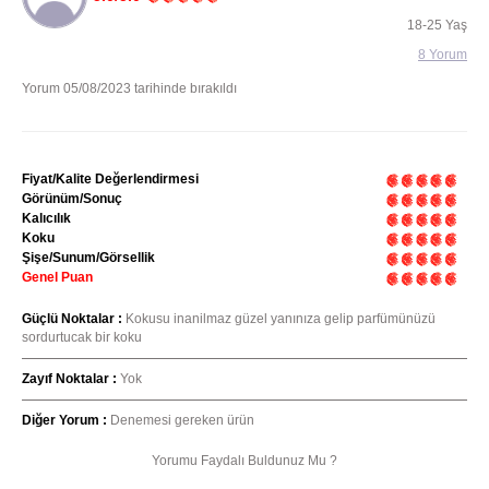
18-25 Yaş
8 Yorum
Yorum 05/08/2023 tarihinde bırakıldı
Fiyat/Kalite Değerlendirmesi
Görünüm/Sonuç
Kalıcılık
Koku
Şişe/Sunum/Görsellik
Genel Puan
Güçlü Noktalar :
Kokusu inanilmaz güzel yanınıza gelip parfümünüzü
sordurtucak bir koku
Zayıf Noktalar :
Yok
Diğer Yorum :
Denemesi gereken ürün
Yorumu Faydalı Buldunuz Mu ?