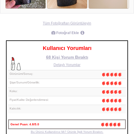
Tüm Fotoğrafları Görüntüleyin
Fotoğraf Ekle
Kullanıcı Yorumları
68 Kişi Yorum Bıraktı
Detaylı Yorumlar
Görünüm/Sonuç:
Şişe/Sunum/Görsellik:
Koku:
Fiyat/Kalite Değerlendirmesi:
Kalıcılık:
Genel Puan:
4.8/5.0
Bu Ürünü Kullandınız Mı? Ürünle İlgili Yorum Bırakın.