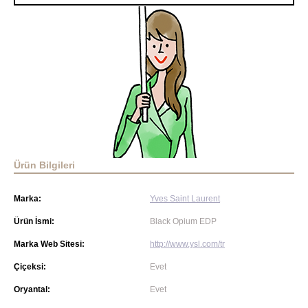
Ürün Bilgileri
Marka:
Yves Saint Laurent
Ürün İsmi:
Black Opium EDP
Marka Web Sitesi:
http://www.ysl.com/tr
Çiçeksi:
Evet
Oryantal:
Evet