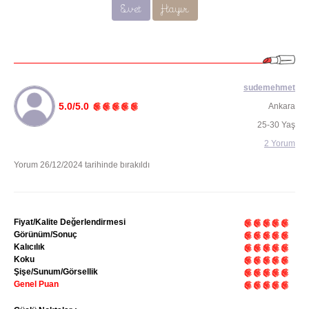
Evet
Hayır
sudemehmet
5.0/5.0
Ankara
25-30 Yaş
2 Yorum
Yorum 26/12/2024 tarihinde bırakıldı
Fiyat/Kalite Değerlendirmesi
Görünüm/Sonuç
Kalıcılık
Koku
Şişe/Sunum/Görsellik
Genel Puan