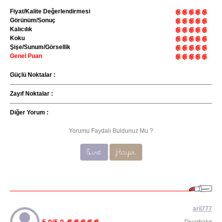
Fiyat/Kalite Değerlendirmesi
Görünüm/Sonuç
Kalıcılık
Koku
Şişe/Sunum/Görsellik
Genel Puan
Güçlü Noktalar :
Zayıf Noktalar :
Diğer Yorum :
Yorumu Faydalı Buldunuz Mu ?
Evet
Hayır
arii777