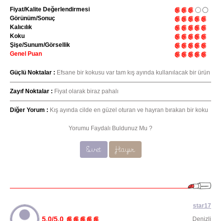
Fiyat/Kalite Değerlendirmesi
Görünüm/Sonuç
Kalıcılık
Koku
Şişe/Sunum/Görsellik
Genel Puan
Güçlü Noktalar :
Efsane bir kokusu var tam kış ayında kullanılacak bir ürün
Zayıf Noktalar :
Fiyat olarak biraz pahalı
Diğer Yorum :
Kış ayında cilde en güzel oturan ve hayran bırakan bir koku
Yorumu Faydalı Buldunuz Mu ?
Evet
Hayır
star17
5.0/5.0
Denizli