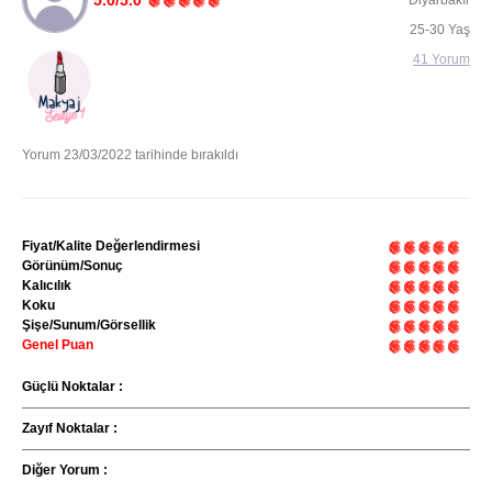
5.0/5.0
Diyarbakır
25-30 Yaş
41 Yorum
Yorum 23/03/2022 tarihinde bırakıldı
Fiyat/Kalite Değerlendirmesi
Görünüm/Sonuç
Kalıcılık
Koku
Şişe/Sunum/Görsellik
Genel Puan
Güçlü Noktalar :
Zayıf Noktalar :
Diğer Yorum :