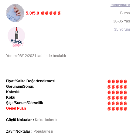
meowmare
5.0/5.0
Bursa
30-35 Yaş
35 Yorum
Yorum 08/12/2021 tarihinde bırakıldı
Fiyat/Kalite Değerlendirmesi
Görünüm/Sonuç
Kalıcılık
Koku
Şişe/Sunum/Görsellik
Genel Puan
Güçlü Noktalar :
Koku, kalıcılık
Zayıf Noktalar :
Popülaritesi