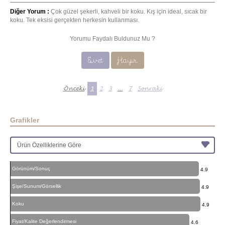
Diğer Yorum :
Çok güzel şekerli, kahveli bir koku. Kış için ideal, sıcak bir
koku. Tek eksisi gerçekten herkesin kullanması.
Yorumu Faydalı Buldunuz Mu ?
Evet
Hayır
Önceki
1
2
3
…
7
Sonraki
Grafikler
Görünüm/Sonuç
4.9
Şişe/Sunum/Görsellik
4.9
Koku
4.9
Fiyat/Kalite Değerlendirmesi
4.6