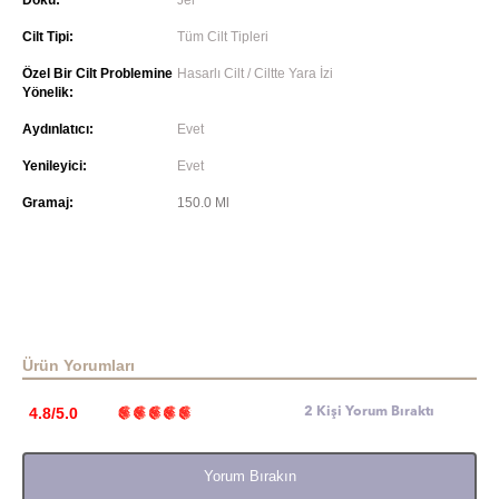
Doku:
Jel
Cilt Tipi:
Tüm Cilt Tipleri
Özel Bir Cilt Problemine
Hasarlı Cilt / Ciltte Yara İzi
Yönelik:
Aydınlatıcı:
Evet
Yenileyici:
Evet
Gramaj:
150.0 Ml
Ürün Yorumları
4.8/5.0
2 Kişi Yorum Bıraktı
Yorum Bırakın