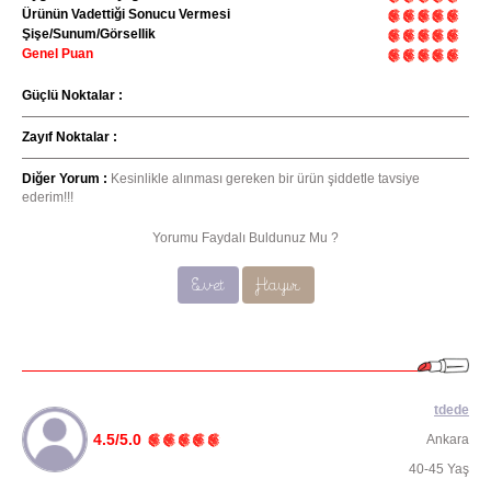
Ürünün Vadettiği Sonucu Vermesi
Şişe/Sunum/Görsellik
Genel Puan
Güçlü Noktalar :
Zayıf Noktalar :
Diğer Yorum :
Kesinlikle alınması gereken bir ürün şiddetle tavsiye
ederim!!!
Yorumu Faydalı Buldunuz Mu ?
Evet
Hayır
tdede
4.5/5.0
Ankara
40-45 Yaş