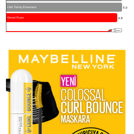
Cildi Tahriş Etmemesi
5.0
Genel Puan
4.8