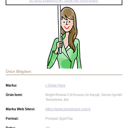
Bu Ürünü Kullandınız Mı? Ürünle İlgili Yorum Bırakın.
Ürün Bilgileri
Marka:
L'Oréal Paris
Ürün İsmi:
Bright Reveal Cilt Kusuru İzi Karşıtı, Serum İçerikli
Temizleme Jeli
Marka Web Sitesi:
https://www.lorealparis.com.tr
Format:
Pompalı Şişe/Tüp