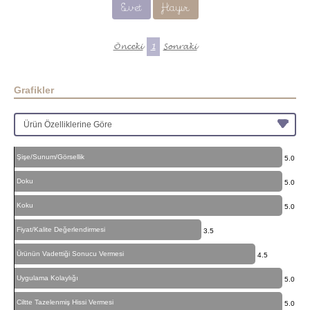
Evet
Hayır
Önceki
1
Sonraki
Grafikler
Şişe/Sunum/Görsellik
5.0
Doku
5.0
Koku
5.0
Fiyat/Kalite Değerlendirmesi
3.5
Ürünün Vadettiği Sonucu Vermesi
4.5
Uygulama Kolaylığı
5.0
Ciltte Tazelenmiş Hissi Vermesi
5.0