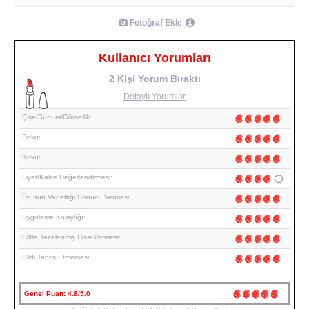
Fotoğraf Ekle
Kullanıcı Yorumları
2 Kişi Yorum Bıraktı
Detaylı Yorumlar
Şişe/Sunum/Görsellik:
Doku:
Koku:
Fiyat/Kalite Değerlendirmesi:
Ürünün Vadettiği Sonucu Vermesi:
Uygulama Kolaylığı:
Ciltte Tazelenmiş Hissi Vermesi:
Cildi Tahriş Etmemesi:
Genel Puan:
4.8/5.0