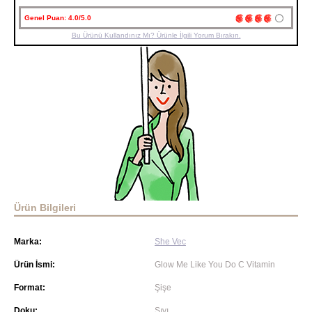
Genel Puan:
4.0/5.0
Bu Ürünü Kullandınız Mı? Ürünle İlgili Yorum Bırakın.
Ürün Bilgileri
Marka:
She Vec
Ürün İsmi:
Glow Me Like You Do C Vitamin
Format:
Şişe
Doku:
Sıvı