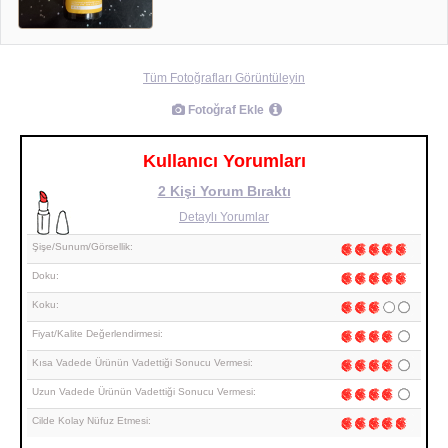
Tüm Fotoğrafları Görüntüleyin
Fotoğraf Ekle
Kullanıcı Yorumları
2 Kişi Yorum Bıraktı
Detaylı Yorumlar
Şişe/Sunum/Görsellik:
Doku:
Koku:
Fiyat/Kalite Değerlendirmesi:
Kısa Vadede Ürünün Vadettiği Sonucu Vermesi:
Uzun Vadede Ürünün Vadettiği Sonucu Vermesi:
Cilde Kolay Nüfuz Etmesi: