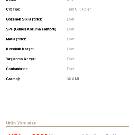
Cilt Tipi:
Tüm Cilt Tipleri
Gözenek Sıkılaştırıcı:
Evet
SPF (Güneş Koruma Faktörü):
Evet
Matlaştırıcı:
Evet
Kırışıklık Karşıtı:
Evet
Yaşlanma Karşıtı:
Evet
Canlandırıcı:
Evet
Gramaj:
30.0 Ml
Ürün Yorumları