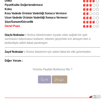
Doku
Fiyat/Kalite Değerlendirmesi
Koku
Kısa Vadede Ürünün Vadettiği Sonucu Vermesi
Uzun Vadede Ürünün Vadettiği Sonucu Vermesi
Şişe/Sunum/Görsellik
Genel Puan
Güçlü Noktalar :
Sivilce lekelerinden ziyade cilde sağlıklı bir ışıltı
sunmasını istiyorsanız kullanın, lekeleri geçirmek icin almayin ben o
beklentiyle aldim fakat yanılmışım.
Zayıf Noktalar :
Sivilce lekelerim için aldım fakat bir etki göremedim.
Diğer Yorum :
Yorumu Faydalı Buldunuz Mu ?
Evet
Hayır