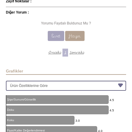
Zayıf Noktalar :
Diğer Yorum :
Yorumu Faydalı Buldunuz Mu ?
Evet
Hayır
Önceki
1
Sonraki
Grafikler
Şişe/Sunum/Görsellik
4.5
Doku
4.5
Koku
3.0
Fiyat/Kalite Değerlendirmesi
4.0