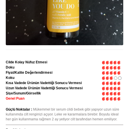
Cilde Kolay Nüfuz Etmesi
Doku
Fiyat/Kalite Değerlendirmesi
Koku
Kısa Vadede Ürünün Vadettiği Sonucu Vermesi
Uzun Vadede Ürünün Vadettiği Sonucu Vermesi
Şişe/Sunum/Görsellik
Genel Puan
Güçlü Noktalar :
Mükemmel bir serum cildi bebek gibi yapıyor uzun süre
kullanımda cilt renginizi açıyor. Leke ve kararmalara birebir. Boyutu ideal
her gün kullanmama rağmen 2 ay yetiyor cilt tarafından hemen emiliyor.