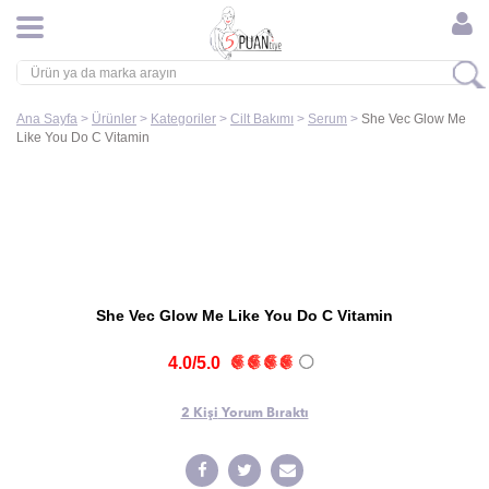
Ana Sayfa
>
Ürünler
>
Kategoriler
>
Cilt Bakımı
>
Serum
>
She Vec Glow Me
Like You Do C Vitamin
She Vec Glow Me Like You Do C Vitamin
4.0/5.0
2 Kişi
Yorum Bıraktı