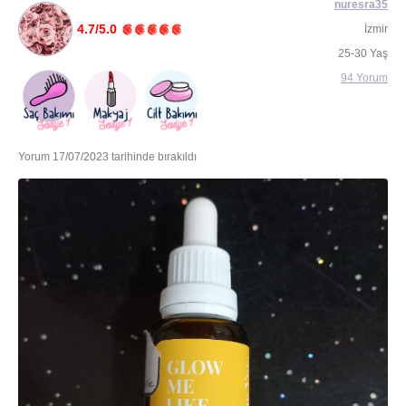
nuresra35
4.7/5.0
İzmir
25-30 Yaş
94 Yorum
Yorum 17/07/2023 tarihinde bırakıldı