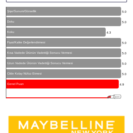
Şişe/Sunum/Görsellik
5.0
Doku
5.0
Koku
4.3
Fiyat/Kalite Değerlendirmesi
5.0
Kısa Vadede Ürünün Vadettiği Sonucu Vermesi
5.0
Uzun Vadede Ürünün Vadettiği Sonucu Vermesi
5.0
Cilde Kolay Nüfuz Etmesi
5.0
Genel Puan
4.9