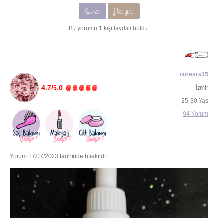
Evet
Hayır
Bu yorumu 1 kişi faydalı buldu.
nuresra35
4.7/5.0
İzmir
25-30 Yaş
94 Yorum
Yorum 17/07/2023 tarihinde bırakıldı