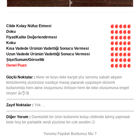
Cilde Kolay Nüfuz Etmesi
Doku
Fiyat/Kalite Değerlendirmesi
Koku
Kısa Vadede Ürünün Vadettiği Sonucu Vermesi
Uzun Vadede Ürünün Vadettiği Sonucu Vermesi
Şişe/Sunum/Görsellik
Genel Puan
Güçlü Noktalar :
Akne ve koyu leke karşıtı yüz serumu sabah akşam
temizlenmiş yüzünüze nazikçe masaj yaparak uygulayın düzenli
kullanımda hem akne oluşumunu önlüyor hem de leke olusumuna engel
oluyor 👍👌😘
Zayıf Noktalar :
Yok ...
Diğer Yorum :
Damlalıkli bir ürün kullanimi kolay cildimde tahriş yapmadı
bide hoş bir parlaklik verdi yüzüme bn cok sevdim 🌝
Yorumu Faydalı Buldunuz Mu ?