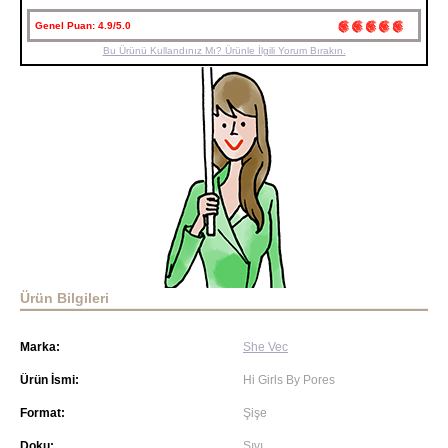
Genel Puan:
4.9/5.0
Bu Ürünü Kullandınız Mı? Ürünle İlgili Yorum Bırakın.
Ürün Bilgileri
Marka:
She Vec
Ürün İsmi:
Hi Girls By Pores
Format:
Şişe
Doku:
Sıvı