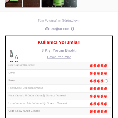
Tüm Fotoğrafları Görüntüleyin
Fotoğraf Ekle
Kullanıcı Yorumları
3 Kişi Yorum Bıraktı
Detaylı Yorumlar
Şişe/Sunum/Görsellik:
Doku:
Koku:
Fiyat/Kalite Değerlendirmesi:
Kısa Vadede Ürünün Vadettiği Sonucu Vermesi:
Uzun Vadede Ürünün Vadettiği Sonucu Vermesi:
Cilde Kolay Nüfuz Etmesi: