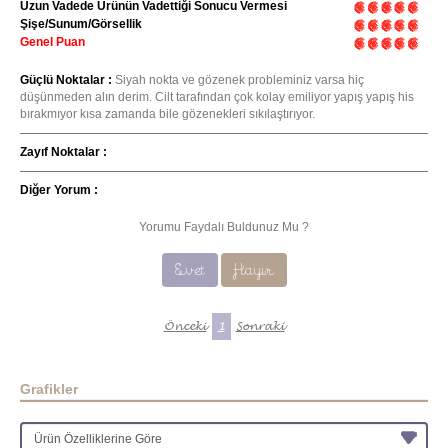
Uzun Vadede Ürünün Vadettiği Sonucu Vermesi
Şişe/Sunum/Görsellik
Genel Puan
Güçlü Noktalar :
Siyah nokta ve gözenek probleminiz varsa hiç
düşünmeden alın derim. Cilt tarafından çok kolay emiliyor yapış yapış his
bırakmıyor kısa zamanda bile gözenekleri sıkılaştırıyor.
Zayıf Noktalar :
Diğer Yorum :
Yorumu Faydalı Buldunuz Mu ?
Evet
Hayır
Önceki
1
Sonraki
Grafikler