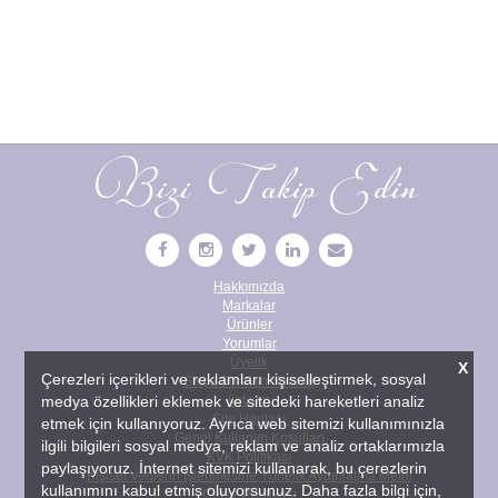
Bizi Takip Edin
Hakkımızda
Markalar
Ürünler
Yorumlar
Üyelik
X
Çerezleri içerikleri ve reklamları kişiselleştirmek, sosyal
Sıkça Sorulan Sorular
medya özellikleri eklemek ve sitedeki hareketleri analiz
İletişim
Site Haritası
etmek için kullanıyoruz. Ayrıca web sitemizi kullanımınızla
Genel Kullanım Koşulları
ilgili bilgileri sosyal medya, reklam ve analiz ortaklarımızla
KVK Politikası
paylaşıyoruz. İnternet sitemizi kullanarak, bu çerezlerin
Kişisel Verilerin İşlenmesine Yönelik Aydınlatma Metni
kullanımını kabul etmiş oluyorsunuz. Daha fazla bilgi için,
Çerez Politikası