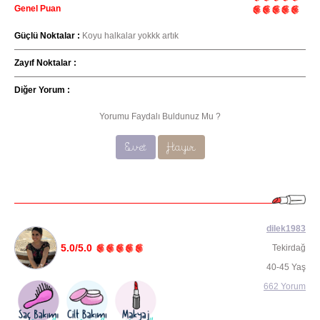
Genel Puan
Güçlü Noktalar :
Koyu halkalar yokkk artık
Zayıf Noktalar :
Diğer Yorum :
Yorumu Faydalı Buldunuz Mu ?
Evet
Hayır
dilek1983
5.0/5.0
Tekirdağ
40-45 Yaş
662 Yorum