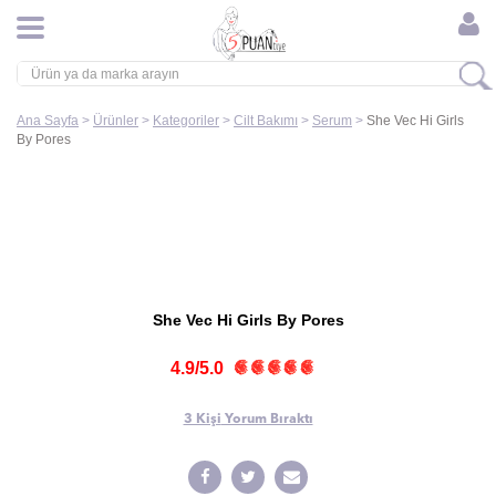
Ana Sayfa
>
Ürünler
>
Kategoriler
>
Cilt Bakımı
>
Serum
>
She Vec Hi Girls
By Pores
She Vec Hi Girls By Pores
4.9/5.0
3 Kişi
Yorum Bıraktı