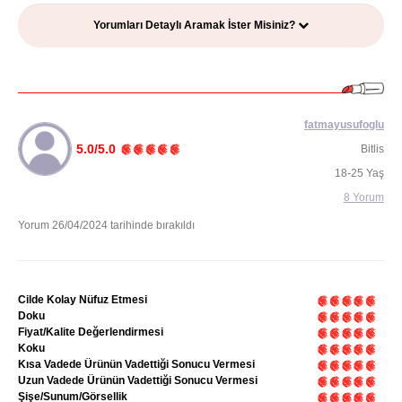
Yorumları Detaylı Aramak İster Misiniz?
fatmayusufoglu
5.0/5.0
Bitlis
18-25 Yaş
8 Yorum
Yorum 26/04/2024 tarihinde bırakıldı
Cilde Kolay Nüfuz Etmesi
Doku
Fiyat/Kalite Değerlendirmesi
Koku
Kısa Vadede Ürünün Vadettiği Sonucu Vermesi
Uzun Vadede Ürünün Vadettiği Sonucu Vermesi
Şişe/Sunum/Görsellik