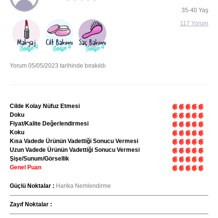
35-40 Yaş
117 Yorum
Yorum 05/05/2023 tarihinde bırakıldı
Cilde Kolay Nüfuz Etmesi
Doku
Fiyat/Kalite Değerlendirmesi
Koku
Kısa Vadede Ürünün Vadettiği Sonucu Vermesi
Uzun Vadede Ürünün Vadettiği Sonucu Vermesi
Şişe/Sunum/Görsellik
Genel Puan
Güçlü Noktalar :
Harika Nemlendirme
Zayıf Noktalar :