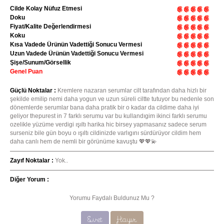
Cilde Kolay Nüfuz Etmesi
Doku
Fiyat/Kalite Değerlendirmesi
Koku
Kısa Vadede Ürünün Vadettiği Sonucu Vermesi
Uzun Vadede Ürünün Vadettiği Sonucu Vermesi
Şişe/Sunum/Görsellik
Genel Puan
Güçlü Noktalar :
Kremlere nazaran serumlar cilt tarafından daha hizlı bir
şekilde emilip nemi daha yogun ve uzun süreli ciltte tutuyor bu nedenle son
dönemlerde serumlar bana daha pratik bir o kadar da cildime daha iyi
geliyor thepurest in 7 farklı serumu var bu kullandıgim ikinci farklı serumu
ozelikle yüzüme verdigi ışıltı harika hic birsey yapmasanız sadece serum
surseniz bile gün boyu o ışıltı cildinizde varlıgını sürdürüyor cildim hem
daha canlı hem de nemli bir görünüme kavuştu 💖💖💫
Zayıf Noktalar :
Yok..
Diğer Yorum :
Yorumu Faydalı Buldunuz Mu ?
Evet
Hayır