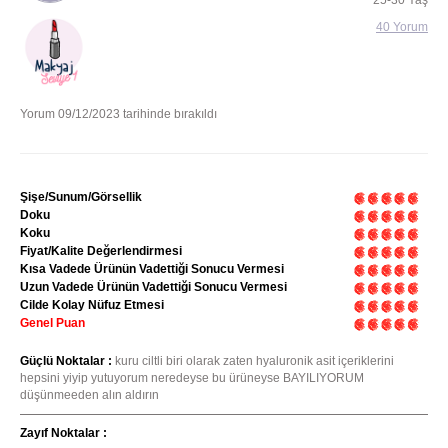
25-30 Yaş
40 Yorum
Yorum 09/12/2023 tarihinde bırakıldı
Şişe/Sunum/Görsellik
Doku
Koku
Fiyat/Kalite Değerlendirmesi
Kısa Vadede Ürünün Vadettiği Sonucu Vermesi
Uzun Vadede Ürünün Vadettiği Sonucu Vermesi
Cilde Kolay Nüfuz Etmesi
Genel Puan
Güçlü Noktalar :
kuru ciltli biri olarak zaten hyaluronik asit içeriklerini
hepsini yiyip yutuyorum neredeyse bu ürüneyse BAYILIYORUM
düşünmeeden alın aldırın
Zayıf Noktalar :