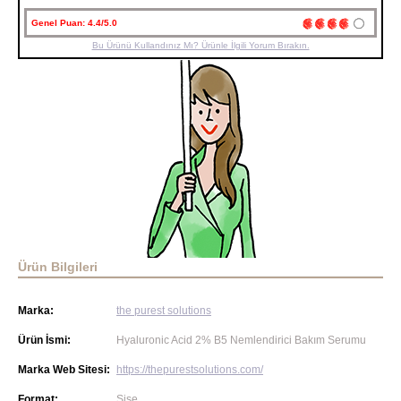
Genel Puan:
4.4/5.0
Bu Ürünü Kullandınız Mı? Ürünle İlgili Yorum Bırakın.
Ürün Bilgileri
Marka:
the purest solutions
Ürün İsmi:
Hyaluronic Acid 2% B5 Nemlendirici Bakım Serumu
Marka Web Sitesi:
https://thepurestsolutions.com/
Format:
Şişe