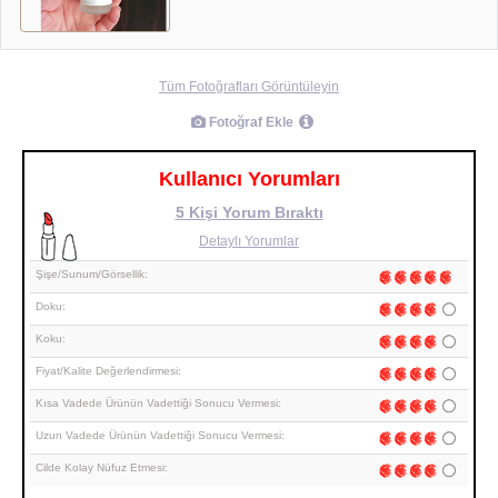
Tüm Fotoğrafları Görüntüleyin
Fotoğraf Ekle
Kullanıcı Yorumları
5 Kişi Yorum Bıraktı
Detaylı Yorumlar
Şişe/Sunum/Görsellik:
Doku:
Koku:
Fiyat/Kalite Değerlendirmesi:
Kısa Vadede Ürünün Vadettiği Sonucu Vermesi:
Uzun Vadede Ürünün Vadettiği Sonucu Vermesi:
Cilde Kolay Nüfuz Etmesi: