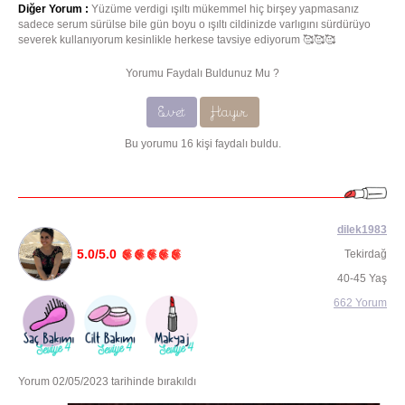
Diğer Yorum :
Yüzüme verdigi ışıltı mükemmel hiç birşey yapmasanız
sadece serum sürülse bile gün boyu o ışıltı cildinizde varlıgını sürdürüyo
severek kullanıyorum kesinlikle herkese tavsiye ediyorum 🥰🥰🥰
Yorumu Faydalı Buldunuz Mu ?
Evet
Hayır
Bu yorumu 16 kişi faydalı buldu.
dilek1983
5.0/5.0
Tekirdağ
40-45 Yaş
662 Yorum
Yorum 02/05/2023 tarihinde bırakıldı