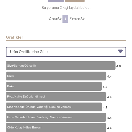
Bu yorumu 2 kişi faydalı buldu.
Önceki
1
Sonraki
Grafikler
Şişe/Sunum/Görsellik
4.8
Doku
4.4
Koku
4.2
Fiyat/Kalite Değerlendirmesi
4.4
Kısa Vadede Ürünün Vadettiği Sonucu Vermesi
4.2
Uzun Vadede Ürünün Vadettiği Sonucu Vermesi
4.4
Cilde Kolay Nüfuz Etmesi
4.4