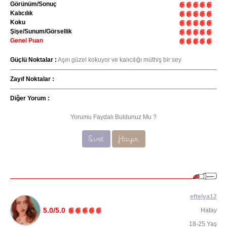
Görünüm/Sonuç
Kalıcılık
Koku
Şişe/Sunum/Görsellik
Genel Puan
Güçlü Noktalar :
Aşırı güzel kokuyor ve kalıcılığı müthiş bir sey
Zayıf Noktalar :
Diğer Yorum :
Yorumu Faydalı Buldunuz Mu ?
Evet
Hayır
eftelya12
5.0/5.0
Hatay
18-25 Yaş