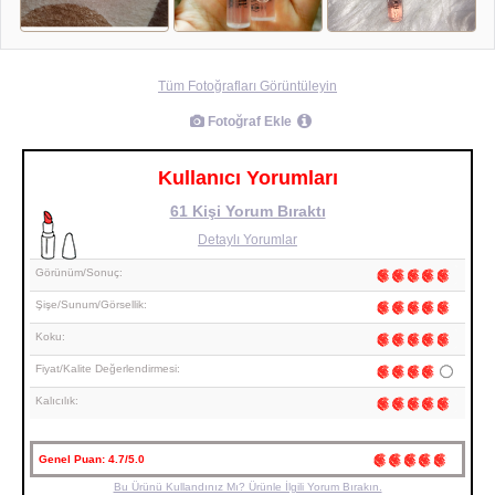
Tüm Fotoğrafları Görüntüleyin
Fotoğraf Ekle
Kullanıcı Yorumları
61 Kişi Yorum Bıraktı
Detaylı Yorumlar
Görünüm/Sonuç:
Şişe/Sunum/Görsellik:
Koku:
Fiyat/Kalite Değerlendirmesi:
Kalıcılık:
Genel Puan:
4.7/5.0
Bu Ürünü Kullandınız Mı? Ürünle İlgili Yorum Bırakın.