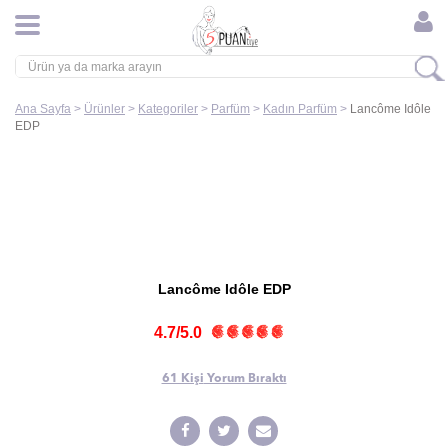
Ana Sayfa
>
Ürünler
>
Kategoriler
>
Parfüm
>
Kadın Parfüm
>
Lancôme Idôle
EDP
Lancôme Idôle EDP
4.7/5.0
61 Kişi
Yorum Bıraktı