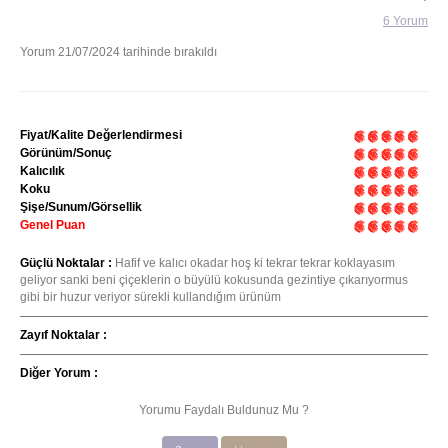
6 Yorum
Yorum 21/07/2024 tarihinde bırakıldı
Fiyat/Kalite Değerlendirmesi
Görünüm/Sonuç
Kalıcılık
Koku
Şişe/Sunum/Görsellik
Genel Puan
Güçlü Noktalar :
Hafif ve kalıcı okadar hoş ki tekrar tekrar koklayasım
geliyor sanki beni çiçeklerin o büyülü kokusunda gezintiye çıkarıyormus
gibi bir huzur veriyor sürekli kullandığım ürünüm
Zayıf Noktalar :
Diğer Yorum :
Yorumu Faydalı Buldunuz Mu ?