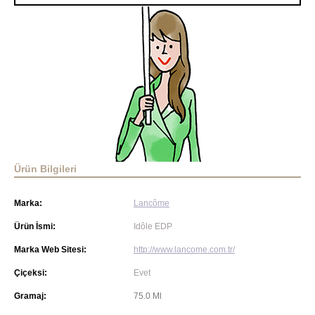
Ürün Bilgileri
Marka:
Lancôme
Ürün İsmi:
Idôle EDP
Marka Web Sitesi:
http://www.lancome.com.tr/
Çiçeksi:
Evet
Gramaj:
75.0 Ml