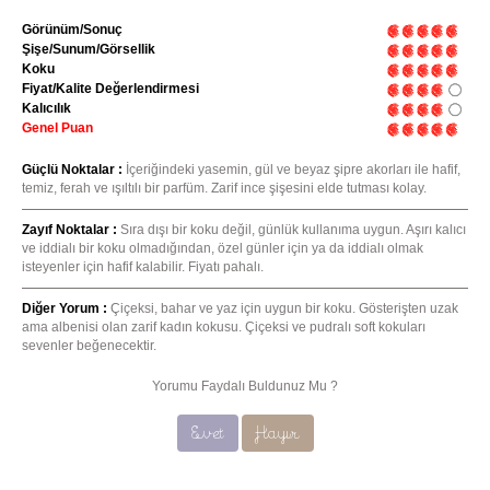
Görünüm/Sonuç
Şişe/Sunum/Görsellik
Koku
Fiyat/Kalite Değerlendirmesi
Kalıcılık
Genel Puan
Güçlü Noktalar :
İçeriğindeki yasemin, gül ve beyaz şipre akorları ile hafif,
temiz, ferah ve ışıltılı bir parfüm. Zarif ince şişesini elde tutması kolay.
Zayıf Noktalar :
Sıra dışı bir koku değil, günlük kullanıma uygun. Aşırı kalıcı
ve iddialı bir koku olmadığından, özel günler için ya da iddialı olmak
isteyenler için hafif kalabilir. Fiyatı pahalı.
Diğer Yorum :
Çiçeksi, bahar ve yaz için uygun bir koku. Gösterişten uzak
ama albenisi olan zarif kadın kokusu. Çiçeksi ve pudralı soft kokuları
sevenler beğenecektir.
Yorumu Faydalı Buldunuz Mu ?
Evet
Hayır