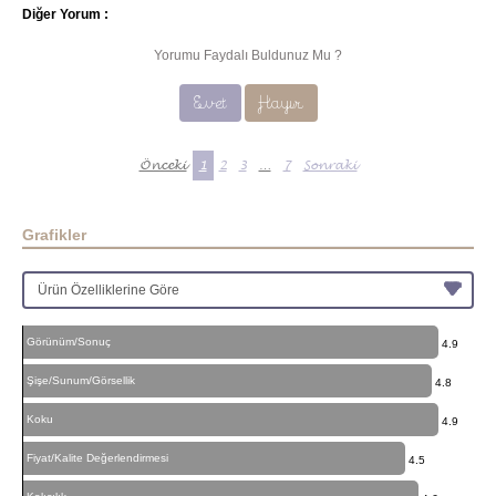
Diğer Yorum :
Yorumu Faydalı Buldunuz Mu ?
Evet
Hayır
Önceki
1
2
3
…
7
Sonraki
Grafikler
Görünüm/Sonuç
4.9
Şişe/Sunum/Görsellik
4.8
Koku
4.9
Fiyat/Kalite Değerlendirmesi
4.5