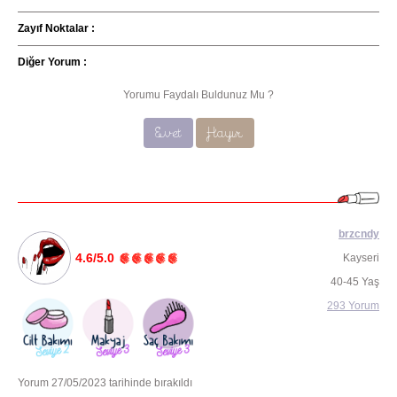
Zayıf Noktalar :
Diğer Yorum :
Yorumu Faydalı Buldunuz Mu ?
Evet
Hayır
brzcndy
4.6/5.0
Kayseri
40-45 Yaş
293 Yorum
Yorum 27/05/2023 tarihinde bırakıldı