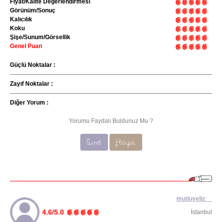
Fiyat/Kalite Değerlendirmesi
Görünüm/Sonuç
Kalıcılık
Koku
Şişe/Sunum/Görsellik
Genel Puan
Güçlü Noktalar :
Zayıf Noktalar :
Diğer Yorum :
Yorumu Faydalı Buldunuz Mu ?
Evet
Hayır
mutluyeliz__
4.6/5.0
İstanbul