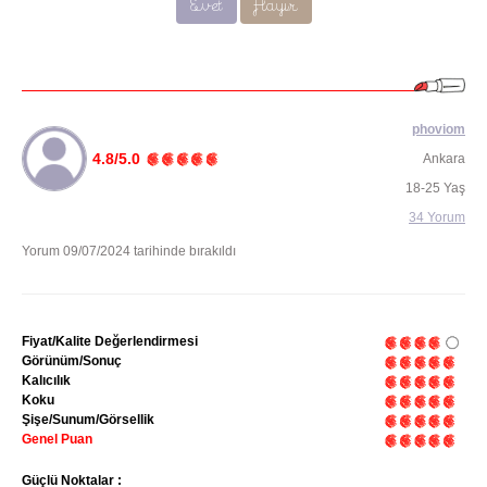
Evet
Hayır
phoviom
4.8/5.0
Ankara
18-25 Yaş
34 Yorum
Yorum 09/07/2024 tarihinde bırakıldı
Fiyat/Kalite Değerlendirmesi
Görünüm/Sonuç
Kalıcılık
Koku
Şişe/Sunum/Görsellik
Genel Puan
Güçlü Noktalar :