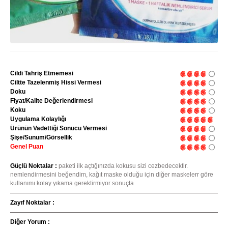
Cildi Tahriş Etmemesi
Ciltte Tazelenmiş Hissi Vermesi
Doku
Fiyat/Kalite Değerlendirmesi
Koku
Uygulama Kolaylığı
Ürünün Vadettiği Sonucu Vermesi
Şişe/Sunum/Görsellik
Genel Puan
Güçlü Noktalar :
paketi ilk açtığınızda kokusu sizi cezbedecektir.
nemlendirmesini beğendim, kağıt maske olduğu için diğer maskelerr göre
kullanımı kolay yıkama gerektirmiyor sonuçta
Zayıf Noktalar :
Diğer Yorum :