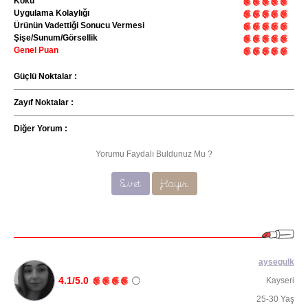
Koku
Uygulama Kolaylığı
Ürünün Vadettiği Sonucu Vermesi
Şişe/Sunum/Görsellik
Genel Puan
Güçlü Noktalar :
Zayıf Noktalar :
Diğer Yorum :
Yorumu Faydalı Buldunuz Mu ?
Evet
Hayır
aysegulk
4.1/5.0
Kayseri
25-30 Yaş