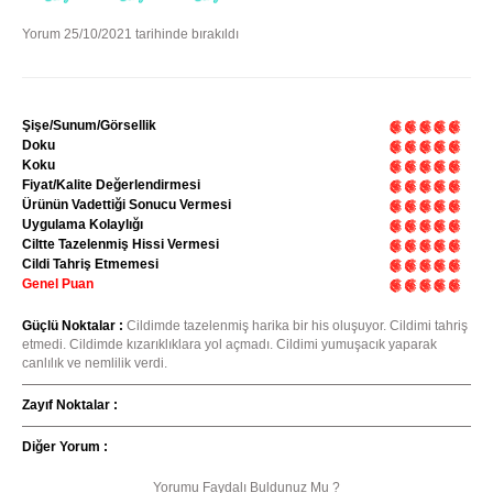
Yorum 25/10/2021 tarihinde bırakıldı
Şişe/Sunum/Görsellik
Doku
Koku
Fiyat/Kalite Değerlendirmesi
Ürünün Vadettiği Sonucu Vermesi
Uygulama Kolaylığı
Ciltte Tazelenmiş Hissi Vermesi
Cildi Tahriş Etmemesi
Genel Puan
Güçlü Noktalar :
Cildimde tazelenmiş harika bir his oluşuyor. Cildimi tahriş
etmedi. Cildimde kızarıklıklara yol açmadı. Cildimi yumuşacık yaparak
canlılık ve nemlilik verdi.
Zayıf Noktalar :
Diğer Yorum :
Yorumu Faydalı Buldunuz Mu ?