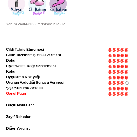
Yorum 24/04/2022 tarihinde bırakıldı
Cildi Tahriş Etmemesi
Ciltte Tazelenmiş Hissi Vermesi
Doku
Fiyat/Kalite Değerlendirmesi
Koku
Uygulama Kolaylığı
Ürünün Vadettiği Sonucu Vermesi
Şişe/Sunum/Görsellik
Genel Puan
Güçlü Noktalar :
Zayıf Noktalar :
Diğer Yorum :