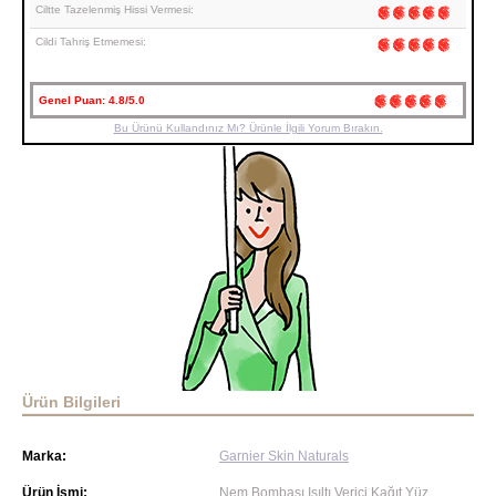
Ciltte Tazelenmiş Hissi Vermesi:
Cildi Tahriş Etmemesi:
Genel Puan:
4.8/5.0
Bu Ürünü Kullandınız Mı? Ürünle İlgili Yorum Bırakın.
Ürün Bilgileri
Marka:
Garnier Skin Naturals
Ürün İsmi:
Nem Bombası Işıltı Verici Kağıt Yüz