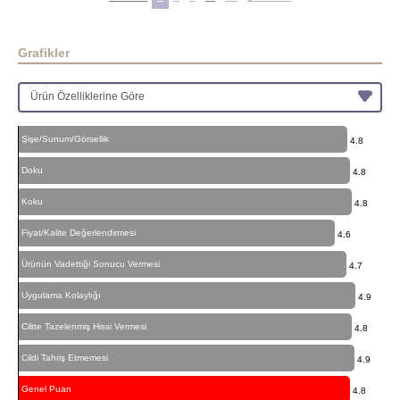
Grafikler
Şişe/Sunum/Görsellik
4.8
Doku
4.8
Koku
4.8
Fiyat/Kalite Değerlendirmesi
4.6
Ürünün Vadettiği Sonucu Vermesi
4.7
Uygulama Kolaylığı
4.9
Ciltte Tazelenmiş Hissi Vermesi
4.8
Cildi Tahriş Etmemesi
4.9
Genel Puan
4.8