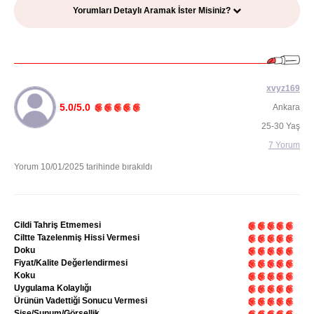
Yorumları Detaylı Aramak İster Misiniz?
xvyz169
5.0/5.0
Ankara
25-30 Yaş
7 Yorum
Yorum 10/01/2025 tarihinde bırakıldı
Cildi Tahriş Etmemesi
Ciltte Tazelenmiş Hissi Vermesi
Doku
Fiyat/Kalite Değerlendirmesi
Koku
Uygulama Kolaylığı
Ürünün Vadettiği Sonucu Vermesi
Şişe/Sunum/Görsellik