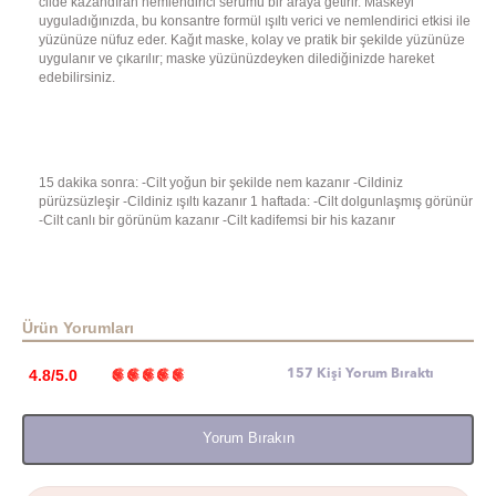
cilde kazandıran nemlendirici serumu bir araya getirir. Maskeyi
uyguladığınızda, bu konsantre formül ışıltı verici ve nemlendirici etkisi ile
yüzünüze nüfuz eder. Kağıt maske, kolay ve pratik bir şekilde yüzünüze
uygulanır ve çıkarılır; maske yüzünüzdeyken dilediğinizde hareket
edebilirsiniz.
15 dakika sonra: -Cilt yoğun bir şekilde nem kazanır -Cildiniz
pürüzsüzleşir -Cildiniz ışıltı kazanır 1 haftada: -Cilt dolgunlaşmış görünür
-Cilt canlı bir görünüm kazanır -Cilt kadifemsi bir his kazanır
Ürün Yorumları
4.8/5.0
157 Kişi Yorum Bıraktı
Yorum Bırakın