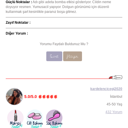
Güçlü Noktalar :
Adı gibi adeta bomba etkisi gösteriyor. Cildin neme
doyuyor resmen. Yumusacil yapıyor. Dolgun görünümü için düzenli
kullanmak şart kesinlikle paranız boşa gitmez.
Zayıf Noktalar :
Diğer Yorum :
Yorumu Faydalı Buldunuz Mu ?
Evet
Hayır
kardelencicegi2020
5.0/5.0
İstanbul
45-50 Yaş
432 Yorum