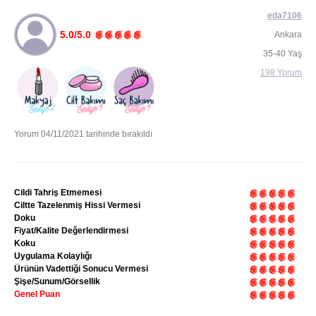
eda7106
5.0/5.0
Ankara
35-40 Yaş
198 Yorum
Yorum 04/11/2021 tarihinde bırakıldı
Cildi Tahriş Etmemesi
Ciltte Tazelenmiş Hissi Vermesi
Doku
Fiyat/Kalite Değerlendirmesi
Koku
Uygulama Kolaylığı
Ürünün Vadettiği Sonucu Vermesi
Şişe/Sunum/Görsellik
Genel Puan