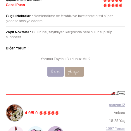
Genel Puan
Güçlü Noktalar :
Nemlendirme ve ferahlık ve tazelenme hissi süper
şiddetle tavsiye ederim
Zayıf Noktalar :
Bu ürüne, zayıfdiyen karşısında beni bulur süp süp
süpppeer
Diğer Yorum :
Yorumu Faydalı Buldunuz Mu ?
Evet
Hayır
papyon12
4.9/5.0
Ankara
18-25 Yaş
1097 Yorum