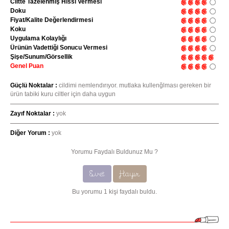
Ciltte Tazelenmiş Hissi Vermesi
Doku
Fiyat/Kalite Değerlendirmesi
Koku
Uygulama Kolaylığı
Ürünün Vadettiği Sonucu Vermesi
Şişe/Sunum/Görsellik
Genel Puan
Güçlü Noktalar :
cildimi nemlendırıyor. mutlaka kullenğlması gereken bir
ürün tabiki kuru ciltler için daha uygun
Zayıf Noktalar :
yok
Diğer Yorum :
yok
Yorumu Faydalı Buldunuz Mu ?
Evet
Hayır
Bu yorumu 1 kişi faydalı buldu.