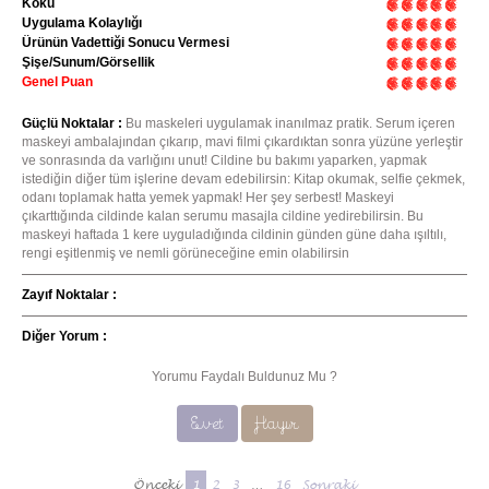
Koku
Uygulama Kolaylığı
Ürünün Vadettiği Sonucu Vermesi
Şişe/Sunum/Görsellik
Genel Puan
Güçlü Noktalar :
Bu maskeleri uygulamak inanılmaz pratik. Serum içeren
maskeyi ambalajından çıkarıp, mavi filmi çıkardıktan sonra yüzüne yerleştir
ve sonrasında da varlığını unut! Cildine bu bakımı yaparken, yapmak
istediğin diğer tüm işlerine devam edebilirsin: Kitap okumak, selfie çekmek,
odanı toplamak hatta yemek yapmak! Her şey serbest! Maskeyi
çıkarttığında cildinde kalan serumu masajla cildine yedirebilirsin. Bu
maskeyi haftada 1 kere uyguladığında cildinin günden güne daha ışıltılı,
rengi eşitlenmiş ve nemli görüneceğine emin olabilirsin
Zayıf Noktalar :
Diğer Yorum :
Yorumu Faydalı Buldunuz Mu ?
Evet
Hayır
Önceki
1
2
3
…
16
Sonraki