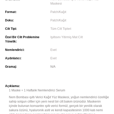
Maskesi
Format:
Patch/Kağıt
Doku:
Patch/Kağıt
Cilt Tipi:
Tüm Cilt Tipleri
Özel Bir Cilt Problemine
Işıltısını Yitirmiş Mat Cilt
Yönelik:
Nemlendirici:
Evet
Aydınlatıcı:
Evet
Gramaj:
N/A
Açıklama:
1 Maske = 1 Haftalık Nemlendirici Serum
Nem Bombası ışıltı Verici Kağıt Yüz Maskesi, yoğun nemlendirici özelliğe
sahip solgun ciltler için yeni nesil bir cilt bakım ürünüdür. Maskenin
içinde bulunan konsantre ışıltı verici formül, gerçek bir yenilik olarak
sakura özünü, hyaluronik asiti ve kendi kapasitesinin 1000 katı nemi