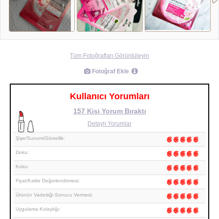
Tüm Fotoğrafları Görüntüleyin
Fotoğraf Ekle
Kullanıcı Yorumları
157 Kişi Yorum Bıraktı
Detaylı Yorumlar
Şişe/Sunum/Görsellik:
Doku:
Koku:
Fiyat/Kalite Değerlendirmesi:
Ürünün Vadettiği Sonucu Vermesi:
Uygulama Kolaylığı: