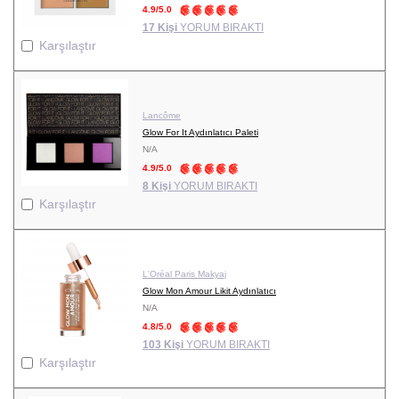
4.9/5.0
17 Kişi
YORUM BIRAKTI
Karşılaştır
Lancôme
Glow For It Aydınlatıcı Paleti
N/A
4.9/5.0
8 Kişi
YORUM BIRAKTI
Karşılaştır
L'Oréal Paris Makyaj
Glow Mon Amour Likit Aydınlatıcı
N/A
4.8/5.0
103 Kişi
YORUM BIRAKTI
Karşılaştır