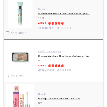
Clinique
Anti-Blemish Sivilce Karşıtı Temizleyici Kapatıcı
10 Ml
4.9/5.0
15 Kişi
YORUM BIRAKTI
Karşılaştır
L'Oréal Paris Makyaj
Chroma Morphose Duochrome Aydınlatıcı Palet
N/A
4.9/5.0
40 Kişi
YORUM BIRAKTI
Karşılaştır
Benefit
Boi-ing Cakeless Concealer - Kapatıcı
N/A