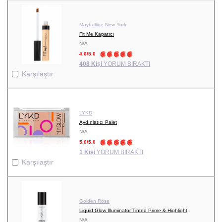
Maybelline New York
Fit Me Kapatıcı
N/A
4.6/5.0
408 Kişi
YORUM BIRAKTI
Karşılaştır
LYKD
Aydınlatıcı Palet
N/A
5.0/5.0
1 Kişi
YORUM BIRAKTI
Karşılaştır
Golden Rose
Liquid Glow Illuminator Tinted Prime & Highlight
N/A