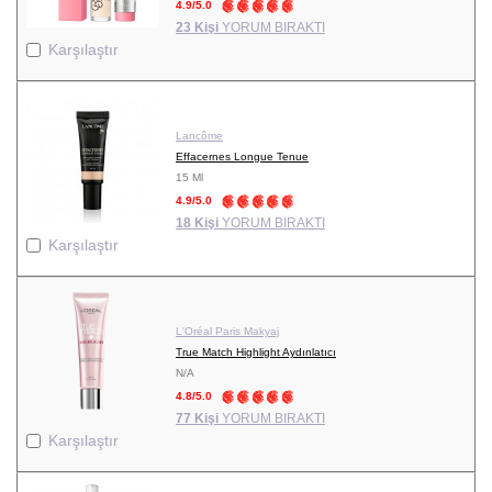
4.9/5.0
23 Kişi
YORUM BIRAKTI
Karşılaştır
Lancôme
Effacernes Longue Tenue
15 Ml
4.9/5.0
18 Kişi
YORUM BIRAKTI
Karşılaştır
L'Oréal Paris Makyaj
True Match Highlight Aydınlatıcı
N/A
4.8/5.0
77 Kişi
YORUM BIRAKTI
Karşılaştır