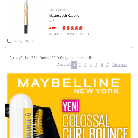
Max Factor
Mastertouch Kapatıcı
N/A
4.9/5.0
4 Kişi
YORUM BIRAKTI
Karşılaştır
Bu sayfada 133 üründen 20 ürün gösterilmektedir.
Önceki
1
2
3
4
5
6
7
Sonraki