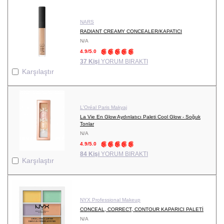
NARS
RADIANT CREAMY CONCEALER/KAPATICI
N/A
4.9/5.0
37 Kişi
YORUM BIRAKTI
Karşılaştır
L'Oréal Paris Makyaj
La Vie En Glow Aydınlatıcı Paleti Cool Glow - Soğuk
Tonlar
N/A
4.9/5.0
84 Kişi
YORUM BIRAKTI
Karşılaştır
NYX Professional Makeup
CONCEAL, CORRECT, CONTOUR KAPARICI PALETİ
N/A