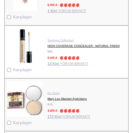
5.0/5.0
1 Kişi
YORUM BIRAKTI
Karşılaştır
Sephora Collection
HIGH COVERAGE CONCEALER - NATURAL FINISH
N/A
5.0/5.0
14 Kişi
YORUM BIRAKTI
Karşılaştır
the Balm
Mary Lou Manizer Aydınlatıcı
9 G
4.8/5.0
172 Kişi
YORUM BIRAKTI
Karşılaştır