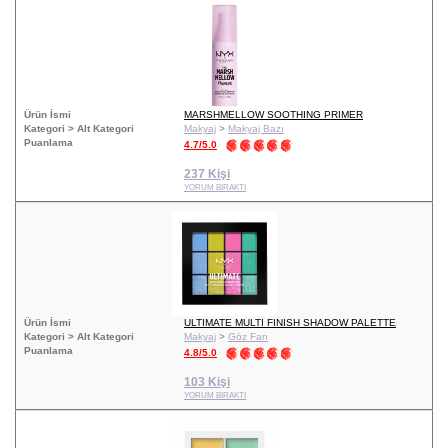
Ürün İsmi
MARSHMELLOW SOOTHING PRIMER
Kategori > Alt Kategori
Makyaj
>
Makyaj Bazı
Puanlama
4.7/5.0
237 Kişi
YORUM BIRAKTI
Ürün İsmi
ULTIMATE MULTI FINISH SHADOW PALETTE
Kategori > Alt Kategori
Makyaj
>
Göz Farı
Puanlama
4.8/5.0
103 Kişi
YORUM BIRAKTI