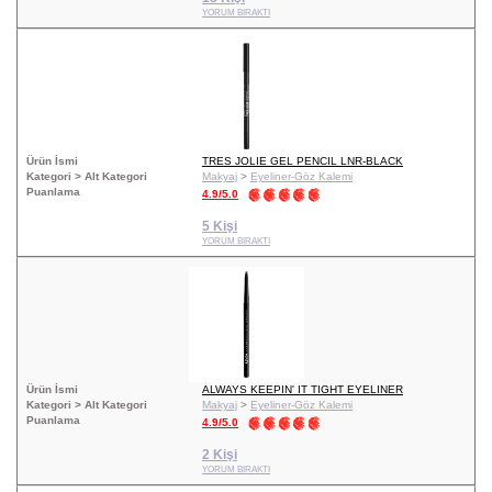
YORUM BIRAKTI
Ürün İsmi
TRES JOLIE GEL PENCIL LNR-BLACK
Kategori > Alt Kategori
Makyaj
>
Eyeliner-Göz Kalemi
Puanlama
4.9/5.0
5 Kişi
YORUM BIRAKTI
Ürün İsmi
ALWAYS KEEPIN' IT TIGHT EYELINER
Kategori > Alt Kategori
Makyaj
>
Eyeliner-Göz Kalemi
Puanlama
4.9/5.0
2 Kişi
YORUM BIRAKTI