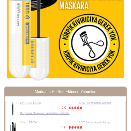
Markanın En Son Eklenen Yorumları
EPIC INK LINER
NYX Professional Makeup
5.0
Bu yorum Mirayever tarafından bırakıldı.
3-IN-1 BROW
NYX Professional Makeup
5.0