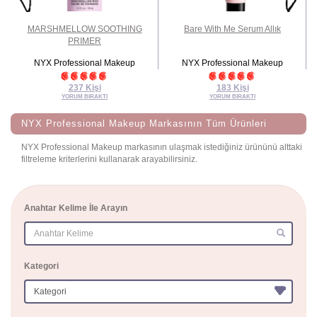
ER
MARSHMELLOW SOOTHING
Bare With Me Serum Allık
PRIMER
NYX Professional Makeup
NYX Professional Makeup
237 Kişi
183 Kişi
YORUM BIRAKTI
YORUM BIRAKTI
NYX Professional Makeup Markasının Tüm Ürünleri
NYX Professional Makeup markasının ulaşmak istediğiniz ürününü alttaki
filtreleme kriterlerini kullanarak arayabilirsiniz.
Anahtar Kelime İle Arayın
(success)
Kategori