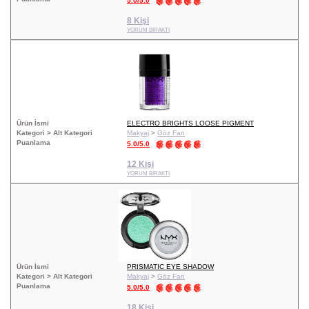
5.0/5.0
8 Kişi
YORUM BIRAKTI
Ürün İsmi
ELECTRO BRIGHTS LOOSE PIGMENT
Kategori > Alt Kategori
Makyaj
>
Göz Farı
Puanlama
5.0/5.0
12 Kişi
YORUM BIRAKTI
Ürün İsmi
PRISMATIC EYE SHADOW
Kategori > Alt Kategori
Makyaj
>
Göz Farı
Puanlama
5.0/5.0
18 Kişi