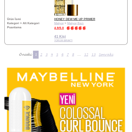
Ürün İsmi
HONEY DEW ME UP PRIMER
Kategori > Alt Kategori
Makyaj
>
Makyaj Bazı
Puanlama
4.9/5.0
41 Kişi
YORUM BIRAKTI
Önceki
1
2
3
4
5
6
7
8
...
12
13
Sonraki