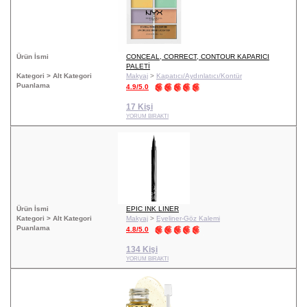
Ürün İsmi
CONCEAL, CORRECT, CONTOUR KAPARICI
PALETİ
Kategori > Alt Kategori
Makyaj
>
Kapatıcı/Aydınlatıcı/Kontür
Puanlama
4.9/5.0
17 Kişi
YORUM BIRAKTI
Ürün İsmi
EPIC INK LINER
Kategori > Alt Kategori
Makyaj
>
Eyeliner-Göz Kalemi
Puanlama
4.8/5.0
134 Kişi
YORUM BIRAKTI