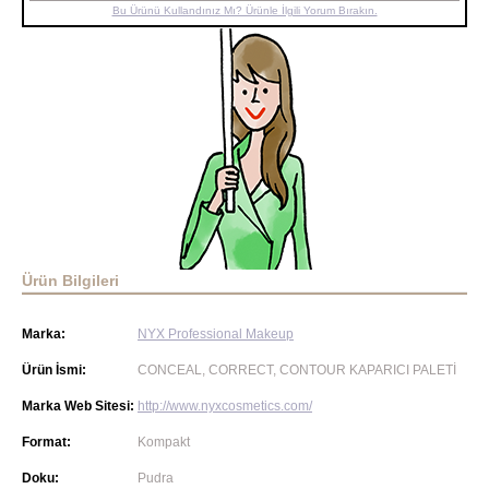
Bu Ürünü Kullandınız Mı? Ürünle İlgili Yorum Bırakın.
Ürün Bilgileri
Marka:
NYX Professional Makeup
Ürün İsmi:
CONCEAL, CORRECT, CONTOUR KAPARICI PALETİ
Marka Web Sitesi:
http://www.nyxcosmetics.com/
Format:
Kompakt
Doku:
Pudra