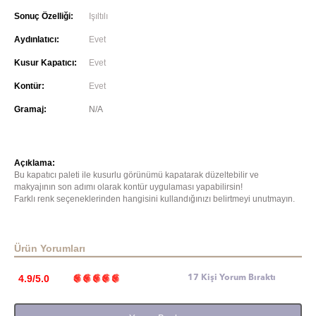
Sonuç Özelliği:
Işıltılı
Aydınlatıcı:
Evet
Kusur Kapatıcı:
Evet
Kontür:
Evet
Gramaj:
N/A
Açıklama:
Bu kapatıcı paleti ile kusurlu görünümü kapatarak düzeltebilir ve
makyajının son adımı olarak kontür uygulaması yapabilirsin!
Farklı renk seçeneklerinden hangisini kullandığınızı belirtmeyi unutmayın.
Ürün Yorumları
4.9/5.0
17 Kişi Yorum Bıraktı