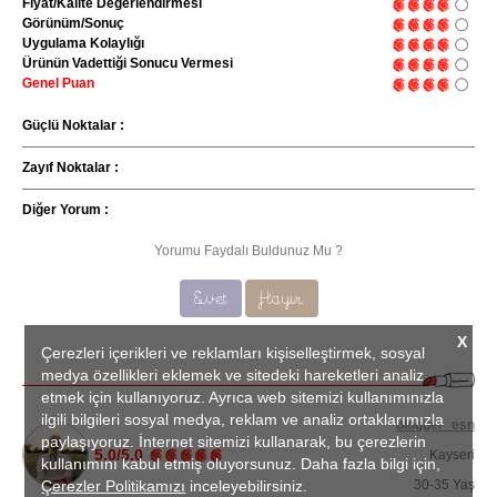
Fiyat/Kalite Değerlendirmesi
Görünüm/Sonuç
Uygulama Kolaylığı
Ürünün Vadettiği Sonucu Vermesi
Genel Puan
Güçlü Noktalar :
Zayıf Noktalar :
Diğer Yorum :
Yorumu Faydalı Buldunuz Mu ?
Evet
Hayır
X
Çerezleri içerikleri ve reklamları kişiselleştirmek, sosyal
medya özellikleri eklemek ve sitedeki hareketleri analiz
etmek için kullanıyoruz. Ayrıca web sitemizi kullanımınızla
ilgili bilgileri sosyal medya, reklam ve analiz ortaklarımızla
blogger_esn
paylaşıyoruz. İnternet sitemizi kullanarak, bu çerezlerin
5.0/5.0
Kayseri
kullanımını kabul etmiş oluyorsunuz. Daha fazla bilgi için,
Çerezler Politikamızı
inceleyebilirsiniz.
30-35 Yaş