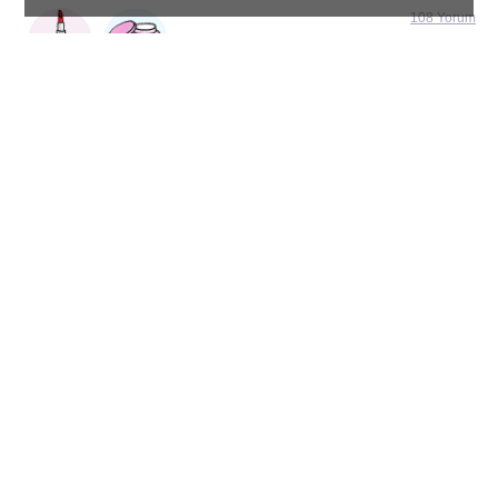
108 Yorum
Yorum 27/12/2021 tarihinde bırakıldı
Doku
Fiyat/Kalite Değerlendirmesi
Görünüm/Sonuç
Uygulama Kolaylığı
Ürünün Vadettiği Sonucu Vermesi
Genel Puan
Güçlü Noktalar :
Zayıf Noktalar :
Diğer Yorum :
Yorumu Faydalı Buldunuz Mu ?