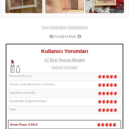
Tüm Fotoğrafları Görüntüleyin
Fotoğraf Ekle
Kullanıcı Yorumları
17 Kişi Yorum Bıraktı
Detaylı Yorumlar
Görünüm/Sonuç:
Ürünün Vadettiği Sonucu Vermesi:
Uygulama Kolaylığı:
Fiyat/Kalite Değerlendirmesi:
Doku:
Genel Puan:
4.9/5.0